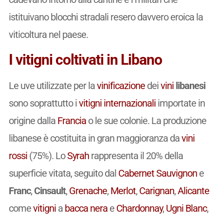
istituivano blocchi stradali resero davvero eroica la
viticoltura nel paese.
I vitigni coltivati in Libano
Le uve utilizzate per la
vinificazione
dei
vini
libanesi
sono soprattutto i
vitigni
internazionali
importate in
origine dalla
Francia
o le sue colonie. La produzione
libanese è costituita in gran maggioranza da
vini
rossi
(75%). Lo
Syrah
rappresenta il 20% della
superficie vitata, seguito dal
Cabernet Sauvignon
e
Franc
,
Cinsault
,
Grenache
,
Merlot
,
Carignan
,
Alicante
come
vitigni
a
bacca nera
e
Chardonnay
,
Ugni Blanc
,