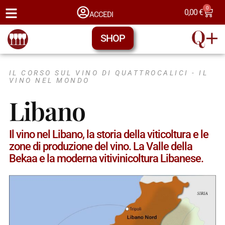
0
0,00
€
ACCEDI
SHOP
IL CORSO SUL VINO DI QUATTROCALICI -
IL
VINO NEL MONDO
Libano
Il vino nel Libano, la storia della viticoltura e le
zone di produzione del vino. La Valle della
Bekaa e la moderna vitivinicoltura Libanese.