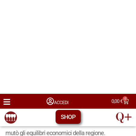
l’età medievale.
Tra il
XII e il XIV secolo
, la
Languedoc
divenne una
delle regioni più prospere della Francia meridionale.
Il vino viaggiava lungo i fiumi Aude e Orb fino ai porti
del Mediterraneo, raggiungendo la
Catalogna
, la
Liguria
e persino l’Inghilterra. Le città fortificate e i
borghi del
Medioevo
languedociano prosperavano
anche grazie al vino, che costituiva una moneta di
scambio e un bene fiscale. Tuttavia, il periodo non
fu privo di traumi: la Crociata contro gli Albigesi
(1209-1229) devastò molte terre, e la successiva
annessione della Languedoc alla corona di Francia
mutò gli equilibri economici della regione.