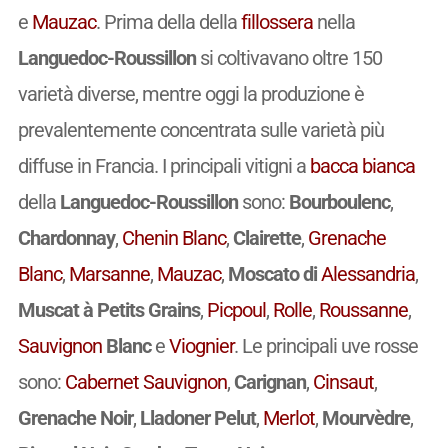
e
Mauzac
. Prima della della
fillossera
nella
Languedoc-Roussillon
si coltivavano oltre 150
varietà diverse, mentre oggi la produzione è
prevalentemente concentrata sulle varietà più
diffuse in Francia. I principali vitigni a
bacca bianca
della
Languedoc-Roussillon
sono:
Bourboulenc
,
Chardonnay
,
Chenin Blanc
,
Clairette
,
Grenache
Blanc
,
Marsanne
,
Mauzac
,
Moscato di
Alessandria
,
Muscat à Petits Grains
,
Picpoul
,
Rolle
,
Roussanne
,
Sauvignon
Blanc
e
Viognier
. Le principali uve rosse
sono:
Cabernet Sauvignon
,
Carignan
,
Cinsaut
,
Grenache Noir
,
Lladoner Pelut
,
Merlot
,
Mourvèdre
,