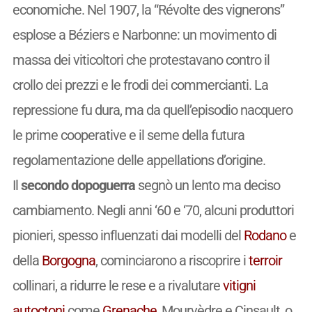
economiche. Nel 1907, la “Révolte des vignerons”
esplose a Béziers e Narbonne: un movimento di
massa dei viticoltori che protestavano contro il
crollo dei prezzi e le frodi dei commercianti. La
repressione fu dura, ma da quell’episodio nacquero
le prime cooperative e il seme della futura
regolamentazione delle appellations d’origine.
Il
secondo dopoguerra
segnò un lento ma deciso
cambiamento. Negli anni ‘60 e ‘70, alcuni produttori
pionieri, spesso influenzati dai modelli del
Rodano
e
della
Borgogna
, cominciarono a riscoprire i
terroir
collinari, a ridurre le rese e a rivalutare
vitigni
autoctoni
come
Grenache
, Mourvèdre e Cinsault, o