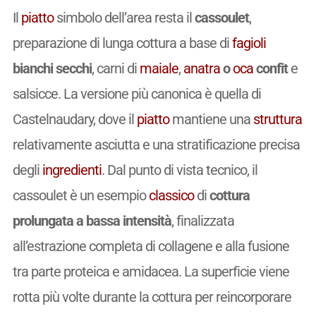
Il
piatto
simbolo dell’area resta il
cassoulet
,
preparazione di lunga cottura a base di
fagioli
Entra a far parte
della nostra community!
bianchi secchi
, carni di
maiale
,
anatra
o
oca
confit
e
salsicce. La versione più canonica è quella di
Castelnaudary, dove il
piatto
mantiene una
struttura
Crea subito il tuo account
relativamente asciutta e una stratificazione precisa
100% libero – no spam
degli
ingredienti
. Dal punto di vista tecnico, il
cancella quando vuoi
cassoulet è un esempio
classico
di
cottura
Login with
Facebook
Il Mondo del Vino
prolungata a bassa intensità
, finalizzata
La Geografia del Vino nel Mondo, con le
cartine dettagliate delle zone
Login with
Google
all’estrazione completa di collagene e alla fusione
vinicole dei Paesi produttori, la storia della
viticoltura, i vitigni e i vini.
tra parte proteica e amidacea. La superficie viene
Login con e-mail
rotta più volte durante la cottura per reincorporare