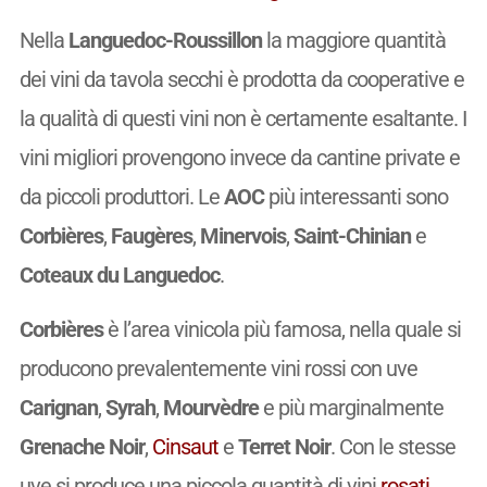
Nella
Languedoc-Roussillon
la maggiore quantità
dei vini da tavola secchi è prodotta da cooperative e
la qualità di questi vini non è certamente esaltante. I
vini migliori provengono invece da cantine private e
da piccoli produttori. Le
AOC
più interessanti sono
Corbières
,
Faugères
,
Minervois
,
Saint-Chinian
e
Coteaux du Languedoc
.
Corbières
è l’area vinicola più famosa, nella quale si
producono prevalentemente vini rossi con uve
Carignan
,
Syrah
,
Mourvèdre
e più marginalmente
Grenache Noir
,
Cinsaut
e
Terret Noir
. Con le stesse
uve si produce una piccola quantità di vini
rosati
,