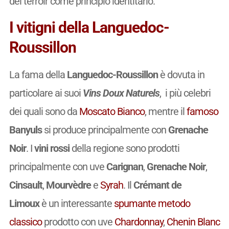
del terroir come principio identitario.
I vitigni della Languedoc-
Roussillon
La fama della
Languedoc-Roussillon
è dovuta in
particolare ai suoi
Vins Doux Naturels
, i più celebri
dei quali sono da
Moscato Bianco
, mentre il
famoso
Banyuls
si produce principalmente con
Grenache
Noir
. I
vini rossi
della regione sono prodotti
principalmente con uve
Carignan
,
Grenache Noir
,
Cinsault
,
Mourvèdre
e
Syrah
. Il
Crémant de
Limoux
è un interessante
spumante
metodo
classico
prodotto con uve
Chardonnay
,
Chenin Blanc