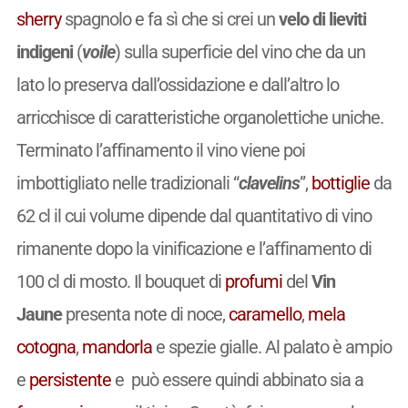
sherry
spagnolo e fa sì che si crei un
velo di lieviti
indigeni
(
voile
) sulla superficie del vino che da un
Entra a far parte
della nostra community!
lato lo preserva dall’ossidazione e dall’altro lo
arricchisce di caratteristiche organolettiche uniche.
Terminato l’affinamento il vino viene poi
Crea subito il tuo account
imbottigliato nelle tradizionali “
clavelins
”,
bottiglie
da
100% libero – no spam
62 cl il cui volume dipende dal quantitativo di vino
cancella quando vuoi
rimanente dopo la vinificazione e l’affinamento di
Login with
Facebook
Il Mondo del Vino
100 cl di mosto. Il bouquet di
profumi
del
Vin
La Geografia del Vino nel Mondo, con le
cartine dettagliate delle zone
Jaune
presenta note di noce,
caramello
,
mela
Login with
Google
vinicole dei Paesi produttori, la storia della
cotogna
,
mandorla
e spezie gialle. Al palato è ampio
viticoltura, i vitigni e i vini.
Login con e-mail
e
persistente
e può essere quindi abbinato sia a