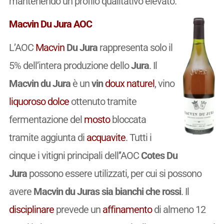
mantenendo un profilo qualitativo elevato.
Macvin Du Jura AOC
L’AOC
Macvin
Du Jura
rappresenta solo il
5% dell’intera produzione dello
Jura
. Il
Macvin du Jura
è un
vin
doux
naturel
, vino
liquoroso
dolce
ottenuto tramite
fermentazione del
mosto
bloccata
tramite aggiunta di
acquavite
. Tutti i
cinque i vitigni principali dell’’AOC
Cotes Du
Jura
possono essere utilizzati, per cui si possono
avere
Macvin du Juras sia bianchi che rossi
. Il
disciplinare
prevede un
affinamento
di almeno 12