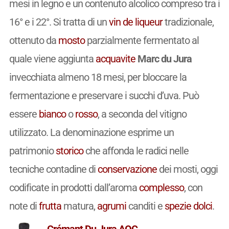
mesi in legno e un contenuto alcolico compreso tra i
16° e i 22°. Si tratta di un
vin de liqueur
tradizionale,
ottenuto da
mosto
parzialmente fermentato al
quale viene aggiunta
acquavite
Marc du Jura
invecchiata almeno 18 mesi, per bloccare la
fermentazione e preservare i succhi d’uva. Può
essere
bianco
o
rosso
, a seconda del vitigno
utilizzato. La denominazione esprime un
patrimonio
storico
che affonda le radici nelle
tecniche contadine di
conservazione
dei mosti, oggi
codificate in prodotti dall’aroma
complesso
, con
note di
frutta
matura,
agrumi
canditi e
spezie
dolci
.
Crémant Du Jura AOC