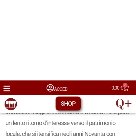
definitiva del Savagnin e delle tecniche di
affinamento
ossidativo.
Il Novecento
segna un passaggio cruciale. Le
denominazioni Arbois, Château-Chalon e L’Étoile
ottengono il riconoscimento AOC tra gli anni Trenta
e Quaranta, codificando pratiche già radicate da
secoli. Il dopoguerra porta a nuove sfide: l’esodo
rurale e il crollo dei consumi di vini ossidativi
mettono in difficoltà molte aziende, costringendole
a ridurre le produzioni tradizionali in favore di stili più
immediati. Negli anni Settanta e Ottanta inizia però
un lento ritorno d’interesse verso il patrimonio
locale, che si itensifica negli anni Novanta con