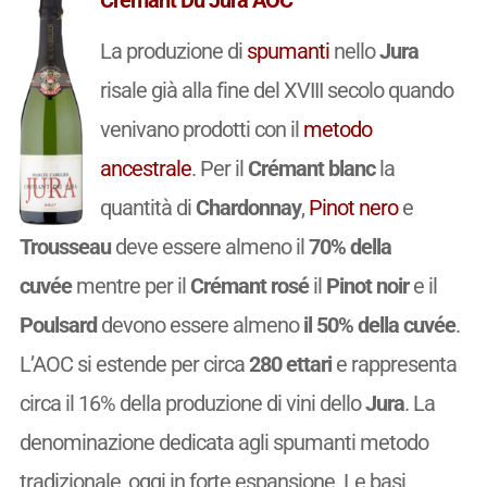
La produzione di
spumanti
nello
Jura
risale già alla fine del XVIII secolo quando
venivano prodotti con il
metodo
ancestrale
. Per il
Crémant blanc
la
quantità di
Chardonnay
,
Pinot nero
e
Trousseau
deve essere almeno il
70% della
cuvée
mentre per il
Crémant rosé
il
Pinot noir
e il
Poulsard
devono essere almeno
il 50% della cuvée
.
L’AOC si estende per circa
280 ettari
e rappresenta
circa il 16% della produzione di vini dello
Jura
. La
denominazione dedicata agli spumanti metodo
tradizionale, oggi in forte espansione. Le basi