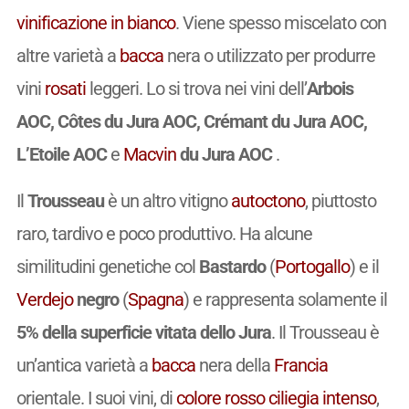
vinificazione in bianco
. Viene spesso miscelato con
altre varietà a
bacca
nera o utilizzato per produrre
vini
rosati
leggeri. Lo si trova nei vini dell’
Arbois
AOC, Côtes du Jura AOC, Crémant du Jura AOC,
L’Etoile AOC
e
Macvin
du Jura AOC
.
Il
Trousseau
è un altro vitigno
autoctono
, piuttosto
raro, tardivo e poco produttivo. Ha alcune
similitudini genetiche col
Bastardo
(
Portogallo
) e il
Verdejo
negro
(
Spagna
) e rappresenta solamente il
5% della superficie vitata dello Jura
. Il Trousseau è
un’antica varietà a
bacca
nera della
Francia
orientale. I suoi vini, di
colore
rosso
ciliegia
intenso
,