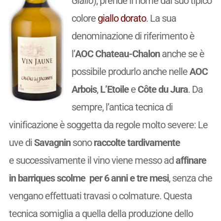
Giallo
), prende il nome dal suo tipico
colore
giallo dorato
. La sua
denominazione di riferimento è
l’
AOC Chateau-Chalon
anche se è
possibile produrlo anche nelle
AOC
Arbois
,
L’Etoile
e
Côte du Jura
. Da
sempre, l’antica tecnica di
vinificazione è soggetta da regole molto severe: Le
uve di
Savagnin
sono
raccolte tardivamente
e successivamente il vino viene messo ad
affinare
in barriques scolme per 6 anni e tre mesi
, senza che
vengano effettuati travasi o colmature. Questa
tecnica somiglia a quella della produzione dello