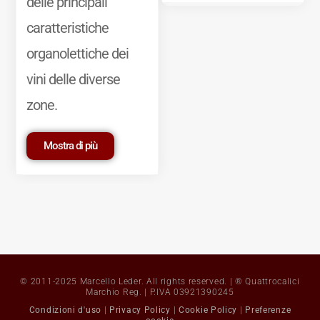
delle principali
caratteristiche
organolettiche dei
vini delle diverse
zone.
Mostra di più
© 2011-2025 Marcello Leder. All rights reserved. | ® Quattrocalici
Marchio Reg. | P.IVA 03921390245
Condizioni d'uso
|
Privacy Policy
|
Cookie Policy
|
Preferenze