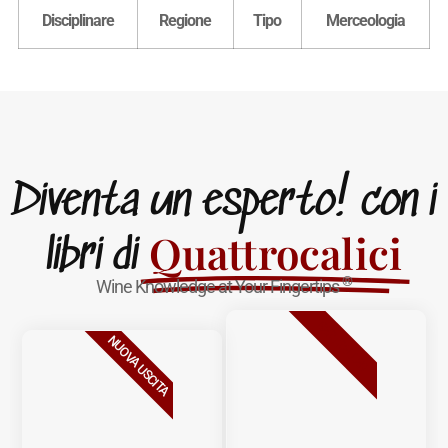
Disciplinare
Regione
Tipo
Merceologia
Diventa un esperto! con i
Quattrocalici
libri di
®
Wine Knowledge at Your Fingertips
BESTSELLER
NUOVA USCITA