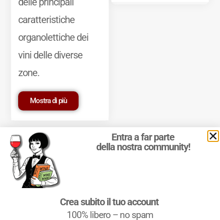
delle principali
caratteristiche
organolettiche dei
vini delle diverse
zone.
Mostra di più
Entra a far parte
della nostra community!
© 2011-2025 Marcello Leder. All rights reserved. | ® Quattrocalici
Crea subito il tuo account
Marchio Reg. | P.IVA 03921390245
100% libero – no spam
Condizioni d'uso
|
Privacy Policy
|
Cookie Policy
|
Preferenze