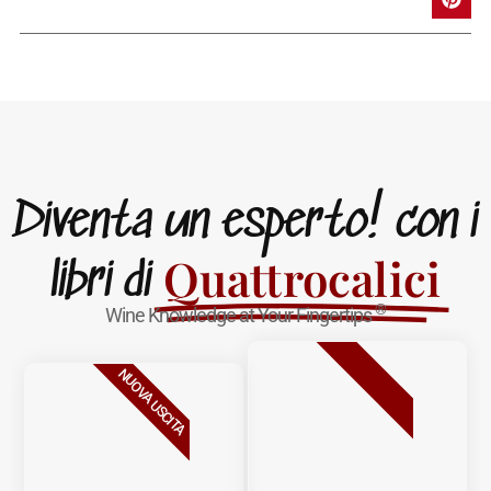
Diventa un esperto! con i
Quattrocalici
libri di
®
Wine Knowledge at Your Fingertips
BESTSELLER
NUOVA USCITA