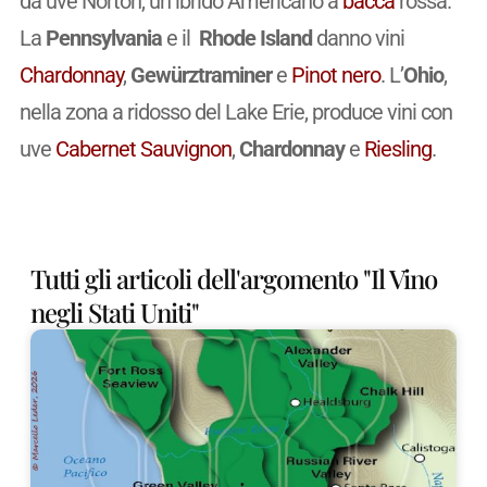
da uve Norton, un ibrido Americano a
bacca
rossa.
La
Pennsylvania
e il
Rhode Island
danno vini
Chardonnay
,
Gewürztraminer
e
Pinot nero
. L’
Ohio
,
nella zona a ridosso del Lake Erie, produce vini con
uve
Cabernet
Sauvignon
,
Chardonnay
e
Riesling
.
Tutti gli articoli dell'argomento "Il Vino
negli Stati Uniti"