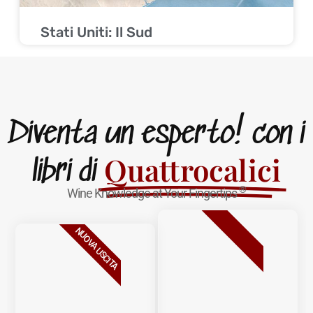
Stati Uniti: Il Sud
Diventa un esperto! con i
Quattrocalici
libri di
®
Wine Knowledge at Your Fingertips
BESTSELLER
California
NUOVA USCITA