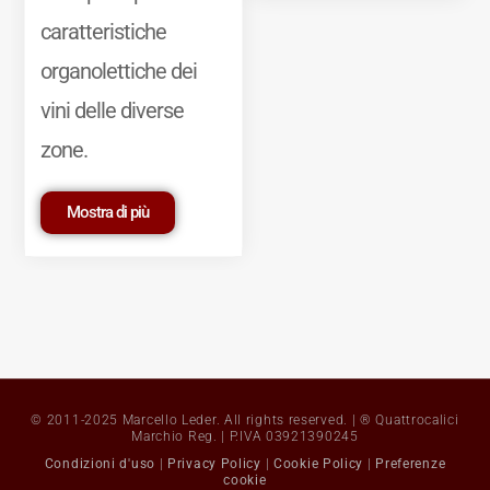
caratteristiche
organolettiche dei
vini delle diverse
zone.
Mostra di più
© 2011-2025 Marcello Leder. All rights reserved. | ® Quattrocalici
Marchio Reg. | P.IVA 03921390245
Condizioni d'uso
|
Privacy Policy
|
Cookie Policy
|
Preferenze
cookie