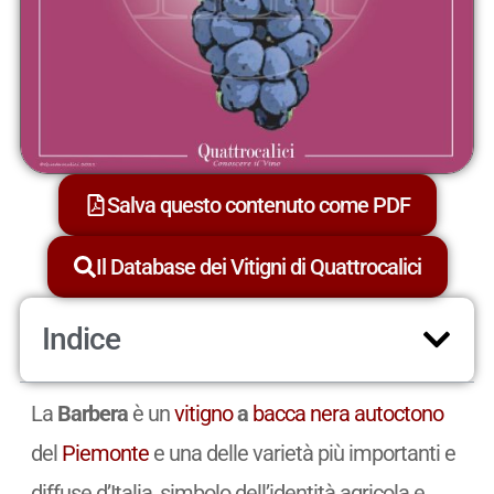
Salva questo contenuto come PDF
Il Database dei Vitigni di Quattrocalici
Indice
La
Barbera
è un
vitigno
a
bacca nera
autoctono
del
Piemonte
e una delle varietà più importanti e
diffuse d’Italia, simbolo dell’identità agricola e