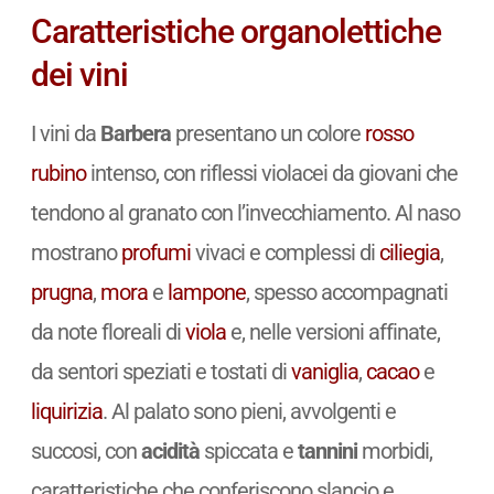
Caratteristiche organolettiche
dei vini
I vini da
Barbera
presentano un colore
rosso
rubino
intenso, con riflessi violacei da giovani che
tendono al granato con l’invecchiamento. Al naso
mostrano
profumi
vivaci e complessi di
ciliegia
,
prugna
,
mora
e
lampone
, spesso accompagnati
da note floreali di
viola
e, nelle versioni affinate,
da sentori speziati e tostati di
vaniglia
,
cacao
e
liquirizia
. Al palato sono pieni, avvolgenti e
succosi, con
acidità
spiccata e
tannini
morbidi,
caratteristiche che conferiscono slancio e