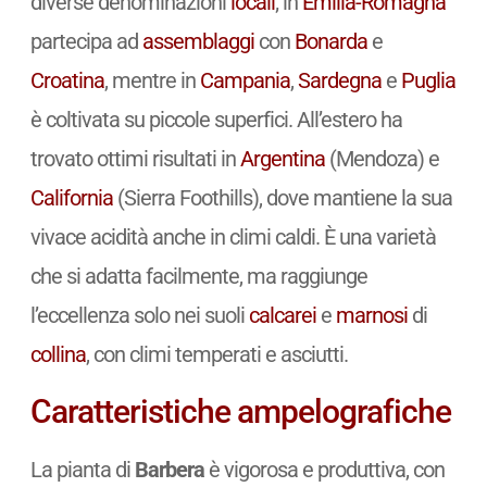
diverse denominazioni
locali
; in
Emilia-Romagna
partecipa ad
assemblaggi
con
Bonarda
e
Croatina
, mentre in
Campania
,
Sardegna
e
Puglia
è coltivata su piccole superfici. All’estero ha
trovato ottimi risultati in
Argentina
(Mendoza) e
California
(Sierra Foothills), dove mantiene la sua
vivace acidità anche in climi caldi. È una varietà
che si adatta facilmente, ma raggiunge
l’eccellenza solo nei suoli
calcarei
e
marnosi
di
collina
, con climi temperati e asciutti.
Caratteristiche ampelografiche
La pianta di
Barbera
è vigorosa e produttiva, con