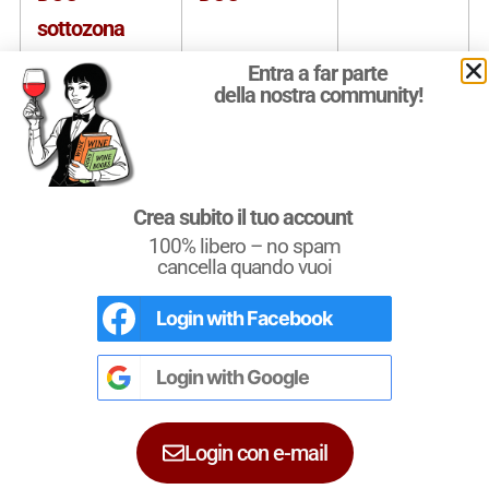
sottozona
Terre di
Entra a far parte
della nostra community!
Libarna
Collina
DOC
Piemonte
Torinese DOC
Crea subito il tuo account
100% libero – no spam
cancella quando vuoi
Colline
IGT
Abruzzo
Frentane IGT
Login with
Facebook
Conoscere i Vitigni
Il Libro di Quattrocalici dedicato ai vitigni
Colline
DOC
Piemonte
italiani e internazionali.
Login with
Google
450 Vitigni d’Italia e del Mondo con i loro
Novaresi DOC
dati, illustrazioni e grafici.
Login con e-mail
Colline
IGT
Abruzzo