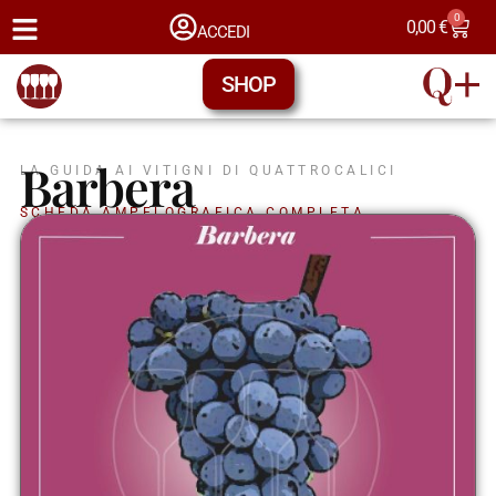
0
0,00
€
ACCEDI
SHOP
Barbera
LA GUIDA AI VITIGNI DI QUATTROCALICI
SCHEDA AMPELOGRAFICA COMPLETA