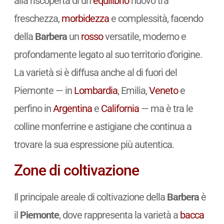
alla riscoperta di un
equilibrio
nuovo tra
freschezza,
morbidezza
e complessità, facendo
della
Barbera
un
rosso
versatile, moderno e
profondamente legato al suo territorio d’origine.
La varietà si è diffusa anche al di fuori del
Piemonte — in
Lombardia
, Emilia,
Veneto
e
perfino in
Argentina
e
California
— ma è tra le
colline monferrine e astigiane che continua a
trovare la sua espressione più autentica.
Zone di coltivazione
Il principale areale di coltivazione della
Barbera
è
il
Piemonte
, dove rappresenta la varietà a
bacca