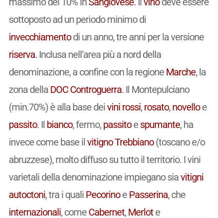
massimo del 10% in
Sangiovese
. Il
vino
deve essere
sottoposto ad un periodo minimo di
invecchiamento
di un anno, tre anni per la versione
riserva
. Inclusa nell’area più a nord della
denominazione, a confine con la regione
Marche
, la
zona della
DOC
Controguerra
. Il Montepulciano
(min.70%) è alla base dei
vini
rossi
,
rosato
,
novello
e
passito
. Il
bianco
, fermo,
passito
e
spumante
, ha
invece come base il
vitigno
Trebbiano
(toscano e/o
abruzzese), molto diffuso su tutto il territorio. I vini
varietali della denominazione impiegano sia
vitigni
autoctoni
, tra i quali
Pecorino
e
Passerina
, che
internazionali
, come
Cabernet
,
Merlot
e