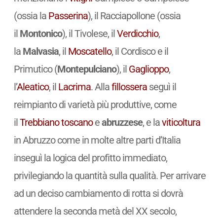
(ossia la
Passerina
), il Racciapollone (ossia
il
Montonico
), il Tivolese, il
Verdicchio
,
la
Malvasia
, il
Moscatello
, il Cordisco e il
Primutico (
Montepulciano
), il
Gaglioppo
,
l’
Aleatico
, il
Lacrima
. Alla
fillossera
seguì il
reimpianto di varietà più produttive, come
il
Trebbiano toscano
e
abruzzese
, e la
viticoltura
in Abruzzo come in molte altre parti d’Italia
inseguì la logica del profitto immediato,
privilegiando la quantità sulla qualità. Per arrivare
ad un deciso cambiamento di rotta si dovrà
attendere la seconda metà del XX secolo,