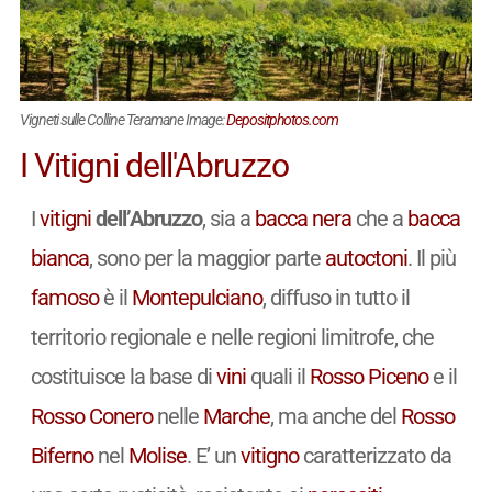
Vigneti sulle Colline Teramane Image:
Depositphotos.com
I Vitigni dell'Abruzzo
I
vitigni
dell’Abruzzo
, sia a
bacca nera
che a
bacca
bianca
, sono per la maggior parte
autoctoni
. Il più
famoso
è il
Montepulciano
, diffuso in tutto il
territorio regionale e nelle regioni limitrofe, che
costituisce la base di
vini
quali il
Rosso Piceno
e il
Rosso Conero
nelle
Marche
, ma anche del
Rosso
Biferno
nel
Molise
. E’ un
vitigno
caratterizzato da