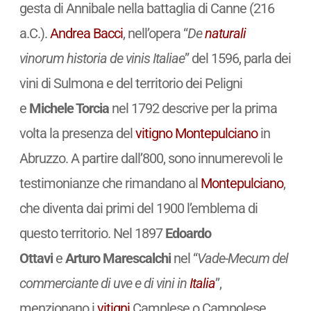
gesta di Annibale nella battaglia di Canne (216
a.C.).
Andrea Bacci
, nell’opera “
De
naturali
vinorum historia de vinis Italiae
” del 1596, parla dei
vini di Sulmona e del territorio dei Peligni
e
Michele Torcia
nel 1792 descrive per la prima
volta la presenza del
vitigno
Montepulciano
in
Abruzzo. A partire dall’800, sono innumerevoli le
testimonianze che rimandano al
Montepulciano
,
che diventa dai primi del 1900 l’emblema di
questo territorio. Nel 1897
Edoardo
Ottavi
e
Arturo Marescalchi
nel “
Vade-Mecum del
commerciante di uve e di vini in
Italia
”,
menzionano i
vitigni
Camplese o Campolese