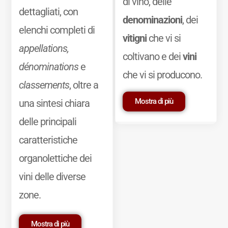
di vino, delle
dettagliati, con
denominazioni
, dei
elenchi completi di
vitigni
che vi si
appellations,
coltivano e dei
vini
dénominations
e
che vi si producono.
classements
, oltre a
Mostra di più
una sintesi chiara
delle principali
caratteristiche
organolettiche dei
vini delle diverse
zone.
Mostra di più