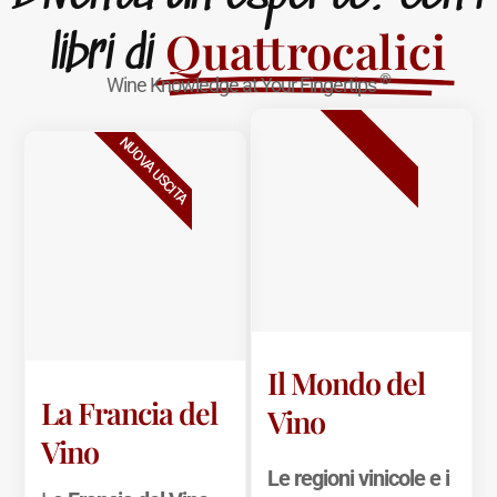
Quattrocalici
libri di
®
Wine Knowledge at Your Fingertips
BESTSELLER
NUOVA USCITA
Il Mondo del
La Francia del
Vino
Vino
Le regioni vinicole e i