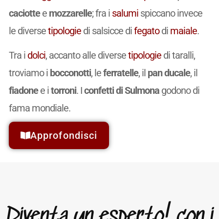
caciotte
e
mozzarelle
; fra i
salumi
spiccano invece
le diverse
tipologie
di salsicce di
fegato
di
maiale
.
Tra i
dolci
, accanto alle diverse
tipologie
di taralli,
troviamo i
bocconotti
, le
ferratelle
, il
pan ducale
, il
fiadone
e i
torroni
. I
confetti di Sulmona
godono di
fama mondiale.
Approfondisci
Diventa un esperto! con i