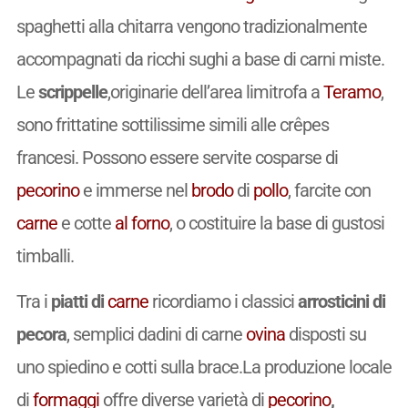
spaghetti alla chitarra vengono tradizionalmente
accompagnati da ricchi sughi a base di carni miste.
Le
scrippelle
,originarie dell’area limitrofa a
Teramo
,
sono frittatine sottilissime simili alle crêpes
francesi. Possono essere servite cosparse di
pecorino
e immerse nel
brodo
di
pollo
, farcite con
carne
e cotte
al forno
, o costituire la base di gustosi
timballi.
Tra i
piatti di
carne
ricordiamo i classici
arrosticini di
pecora
, semplici dadini di carne
ovina
disposti su
uno spiedino e cotti sulla brace.La produzione locale
di
formaggi
offre diverse varietà di
pecorino
,