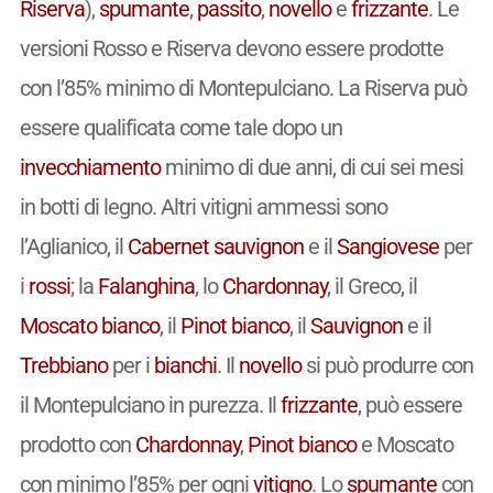
Riserva
),
spumante
,
passito
,
novello
e
frizzante
. Le
versioni Rosso e Riserva devono essere prodotte
con l’85% minimo di Montepulciano. La Riserva può
essere qualificata come tale dopo un
invecchiamento
minimo di due anni, di cui sei mesi
in botti di legno. Altri vitigni ammessi sono
l’Aglianico, il
Cabernet sauvignon
e il
Sangiovese
per
i
rossi
; la
Falanghina
, lo
Chardonnay
, il Greco, il
Moscato bianco
, il
Pinot bianco
, il
Sauvignon
e il
Trebbiano
per i
bianchi
. Il
novello
si può produrre con
il Montepulciano in purezza. Il
frizzante
, può essere
prodotto con
Chardonnay
,
Pinot bianco
e Moscato
con minimo l’85% per ogni
vitigno
. Lo
spumante
con