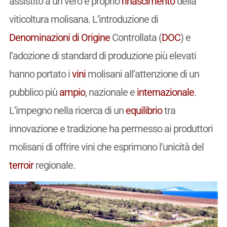
assistito a un vero e proprio
rinascimento
della
viticoltura molisana. L’introduzione di
Denominazioni di Origine
Controllata (
DOC
) e
l’adozione di standard di produzione più elevati
hanno portato i
vini
molisani all’attenzione di un
pubblico più
ampio
, nazionale e
internazionale
.
L’impegno nella ricerca di un
equilibrio
tra
innovazione e tradizione ha permesso ai produttori
molisani di offrire vini che esprimono l’unicità del
terroir
regionale.