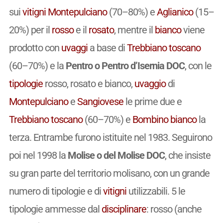
sui
vitigni
Montepulciano
(70–80%) e
Aglianico
(15–
20%) per il
rosso
e il
rosato
, mentre il
bianco
viene
prodotto con
uvaggi
a base di
Trebbiano toscano
(60–70%) e la
Pentro o Pentro d’Isernia DOC
, con le
tipologie
rosso, rosato e bianco,
uvaggio
di
Montepulciano
e
Sangiovese
le prime due e
Trebbiano toscano
(60–70%) e
Bombino bianco
la
terza. Entrambe furono istituite nel 1983. Seguirono
poi nel 1998 la
Molise o del Molise DOC
, che insiste
su gran parte del territorio molisano, con un grande
numero di tipologie e di
vitigni
utilizzabili. 5 le
tipologie ammesse dal
disciplinare
: rosso (anche