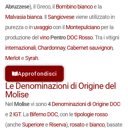
Abruzzese
), il Greco, il
Bombino bianco
e la
Malvasia bianca
. Il
Sangiovese
viene utilizzato in
purezza o in
uvaggio
con il
Montepulciano
per la
produzione del
vino
Pentro
DOC
Rosso
. Tra i vitigni
internazionali
,
Chardonnay
,
Cabernet sauvignon
,
Merlot
e
Syrah
.
Approfondisci
Le Denominazioni di Origine del
Molise
Nel
Molise
vi sono
4
Denominazioni di Origine
DOC
e
2
IGT
. La
Biferno
DOC
, con le
tipologie
rosso
(anche
Superiore
e
Riserva
),
rosato
e
bianco
, basate