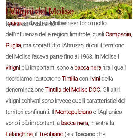
I Vitigni del Molise
I
vitigni
coltivati in
Molise
risentono molto
Vigneti presso Termoli, in Molise
dell’influenza delle regioni limitrofe, quali
Campania
,
Puglia
, ma soprattutto l’Abruzzo, di cui il territorio
del Molise faceva parte fino al 1963. In Molise i
vitigni
più importanti sono a
bacca nera
, tra i quali
ricordiamo l’autoctono
Tintilia
con i
vini
della
denominazione
Tintilia del Molise
DOC
. Gli altri
vitigni coltivati sono invece quelli caratteristici dei
territori confinanti. Il
Montepulciano
e l’Aglianico
sono i più importanti a
bacca nera
, mentre la
Falanghina
, il
Trebbiano
(sia
Toscano
che