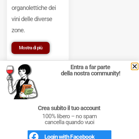
organolettiche dei
vini delle diverse
zone.
Mostra di più
Entra a far parte
della nostra community!
Crea subito il tuo account
© 2011-2025 Marcello Leder. All rights reserved. | ® Quattrocalici
Marchio Reg. | P.IVA 03921390245
100% libero – no spam
Condizioni d'uso
|
Privacy Policy
|
Cookie Policy
|
Preferenze
cancella quando vuoi
cookie
Login with
Facebook
L'Italia del Vino