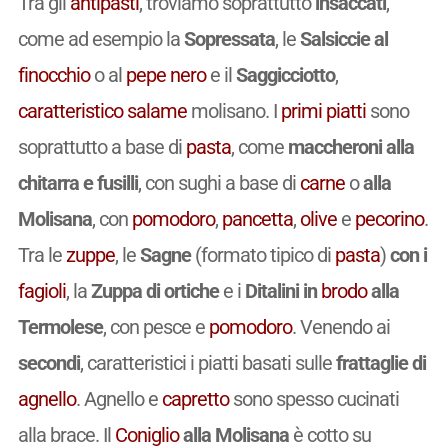
Tra gli
antipasti
, troviamo soprattutto
insaccati
,
come ad esempio la
Sopressata
, le
Salsiccie al
finocchio
o al
pepe nero
e il
Saggicciotto
,
caratteristico
salame
molisano. I
primi piatti
sono
soprattutto a base di
pasta
, come
maccheroni alla
chitarra e fusilli
, con sughi a base di
carne
o
alla
Molisana
, con
pomodoro
,
pancetta
,
olive
e
pecorino
.
Tra le
zuppe
, le
Sagne
(formato tipico di
pasta
)
con i
fagioli
, la
Zuppa di ortiche
e i
Ditalini in
brodo
alla
Termolese
, con pesce e
pomodoro
. Venendo ai
secondi
, caratteristici i piatti basati sulle
frattaglie di
agnello
. Agnello e
capretto
sono spesso cucinati
alla brace. Il
Coniglio
alla Molisana
è cotto su