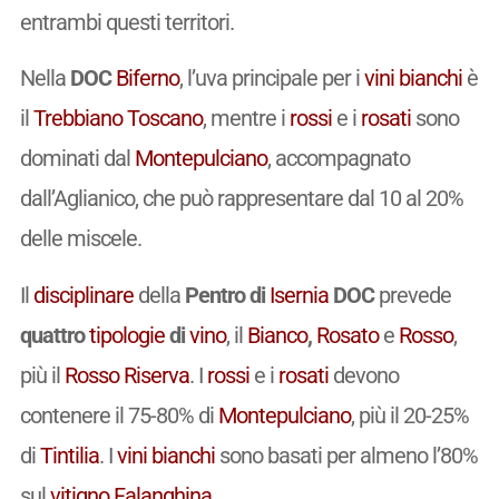
entrambi questi territori.
Nella
DOC
Biferno
, l’uva principale per i
vini
bianchi
è
il
Trebbiano Toscano
, mentre i
rossi
e i
rosati
sono
dominati dal
Montepulciano
, accompagnato
dall’Aglianico, che può rappresentare dal 10 al 20%
delle miscele.
Il
disciplinare
della
Pentro di
Isernia
DOC
prevede
quattro
tipologie
di
vino
, il
Bianco
,
Rosato
e
Rosso
,
più il
Rosso
Riserva
. I
rossi
e i
rosati
devono
contenere il 75-80% di
Montepulciano
, più il 20-25%
di
Tintilia
. I
vini
bianchi
sono basati per almeno l’80%
sul
vitigno
Falanghina
.