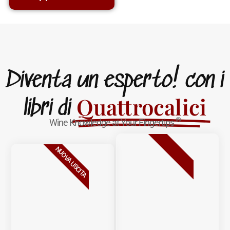
Diventa un esperto! con i
Quattrocalici
libri di
®
Wine Knowledge at Your Fingertips
BESTSELLER
NUOVA USCITA