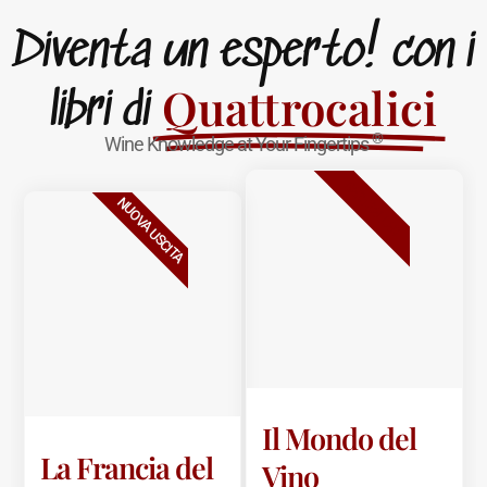
Diventa un esperto! con i
Quattrocalici
libri di
®
Wine Knowledge at Your Fingertips
BESTSELLER
NUOVA USCITA
Il Mondo del
La Francia del
Vino