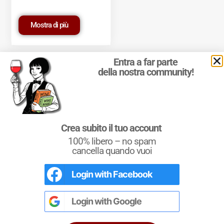
Mostra di più
Entra a far parte
della nostra community!
© 2011-2025 Marcello Leder. All rights reserved. | ® Quattrocalici
Crea subito il tuo account
Marchio Reg. | P.IVA 03921390245
100% libero – no spam
Condizioni d'uso
|
Privacy Policy
|
Cookie Policy
|
Preferenze
cookie
cancella quando vuoi
Login with
Facebook
Conoscere il Vino
Un testo completo per chi si avvicina al
mondo del vino. Un riferimento per i più
Login with
Google
esperti e i Sommeliers.