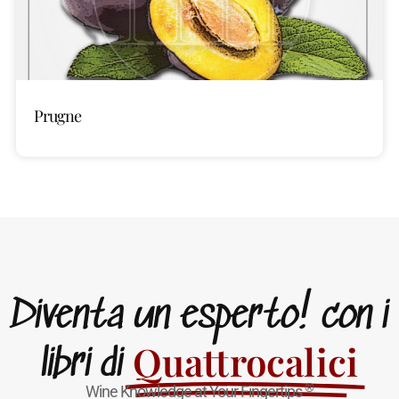
Prugne
Diventa un esperto! con i
Quattrocalici
libri di
®
Wine Knowledge at Your Fingertips