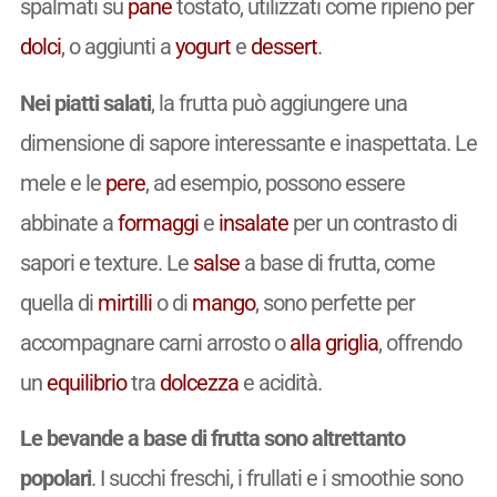
spalmati su
pane
tostato, utilizzati come ripieno per
dolci
, o aggiunti a
yogurt
e
dessert
.
Nei piatti salati
, la frutta può aggiungere una
dimensione di sapore interessante e inaspettata. Le
mele e le
pere
, ad esempio, possono essere
abbinate a
formaggi
e
insalate
per un contrasto di
sapori e texture. Le
salse
a base di frutta, come
quella di
mirtilli
o di
mango
, sono perfette per
accompagnare carni arrosto o
alla griglia
, offrendo
un
equilibrio
tra
dolcezza
e acidità.
Le bevande a base di frutta sono altrettanto
popolari
. I succhi freschi, i frullati e i smoothie sono