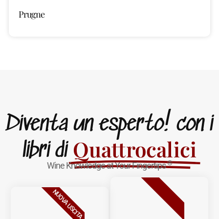
Prugne
Diventa un esperto! con i
Quattrocalici
libri di
®
Wine Knowledge at Your Fingertips
BESTSELLER
NUOVA USCITA