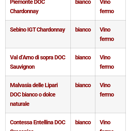
Piemonte DOC
bianco
Vino
Chardonnay
fermo
Sebino IGT Chardonnay
bianco
Vino
fermo
Val d’Arno di sopra DOC
bianco
Vino
Sauvignon
fermo
Malvasia delle Lipari
bianco
Vino
DOC bianco o dolce
fermo
naturale
Contessa Entellina DOC
bianco
Vino