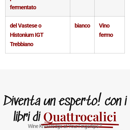
fermentato
del Vastese o
bianco
Vino
Histonium IGT
fermo
Trebbiano
Diventa un esperto! con i
Quattrocalici
libri di
®
Wine Knowledge at Your Fingertips