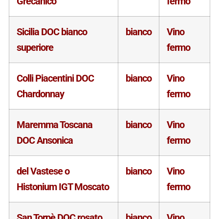
Grecanico
fermo
Sicilia DOC bianco
bianco
Vino
superiore
fermo
Colli Piacentini DOC
bianco
Vino
Chardonnay
fermo
Maremma Toscana
bianco
Vino
DOC Ansonica
fermo
del Vastese o
bianco
Vino
Histonium IGT Moscato
fermo
San Torpè DOC rosato
bianco
Vino