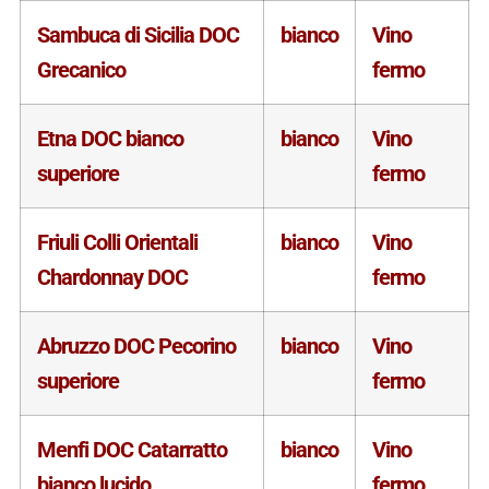
Sambuca di Sicilia DOC
bianco
Vino
Grecanico
fermo
Etna DOC bianco
bianco
Vino
superiore
fermo
Friuli Colli Orientali
bianco
Vino
Chardonnay DOC
fermo
Abruzzo DOC Pecorino
bianco
Vino
superiore
fermo
Menfi DOC Catarratto
bianco
Vino
bianco lucido
fermo