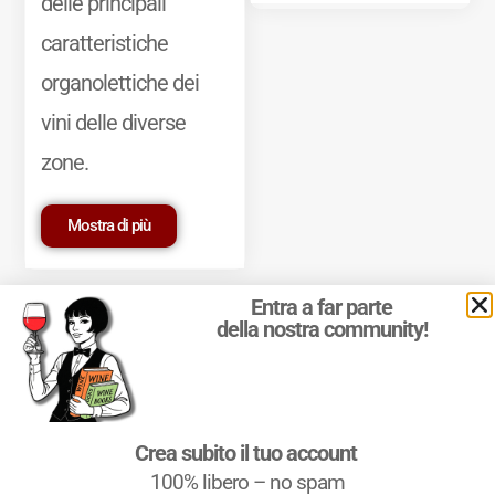
delle principali
caratteristiche
organolettiche dei
vini delle diverse
zone.
Mostra di più
Entra a far parte
della nostra community!
© 2011-2025 Marcello Leder. All rights reserved. | ® Quattrocalici
Crea subito il tuo account
Marchio Reg. | P.IVA 03921390245
100% libero – no spam
Condizioni d'uso
|
Privacy Policy
|
Cookie Policy
|
Preferenze