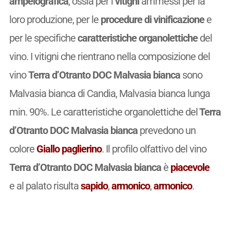
ampelografica
, ossia per i
vitigni
ammessi per la
loro produzione, per le
procedure di vinificazione
e
per le specifiche
caratteristiche organolettiche
del
vino. I vitigni che rientrano nella composizione del
vino
Terra d’Otranto DOC Malvasia bianca
sono
Malvasia bianca di Candia, Malvasia bianca lunga
min. 90%. Le caratteristiche organolettiche del
Terra
d’Otranto DOC Malvasia bianca
prevedono un
colore
Giallo paglierino
. Il profilo olfattivo del vino
Terra d’Otranto DOC Malvasia bianca
è
piacevole
e al palato risulta
sapido
,
armonico
,
armonico
.