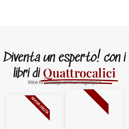
Diventa un esperto! con i
Quattrocalici
libri di
®
Wine Knowledge at Your Fingertips
BESTSELLER
NUOVA USCITA