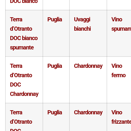
DOC bianco
Terra
Puglia
Uvaggi
Vino
d’Otranto
bianchi
spuman
DOC bianco
spumante
Terra
Puglia
Chardonnay
Vino
d’Otranto
fermo
DOC
Chardonnay
Terra
Puglia
Chardonnay
Vino
d’Otranto
frizzant
DOC