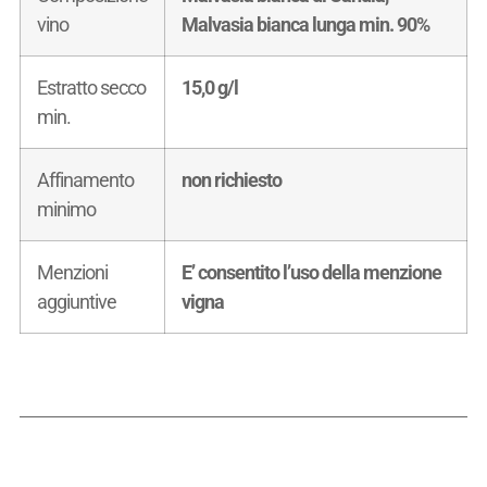
vino
Malvasia bianca lunga min. 90%
Estratto secco
15,0 g/l
min.
Affinamento
non richiesto
minimo
Menzioni
E’ consentito l’uso della menzione
aggiuntive
vigna