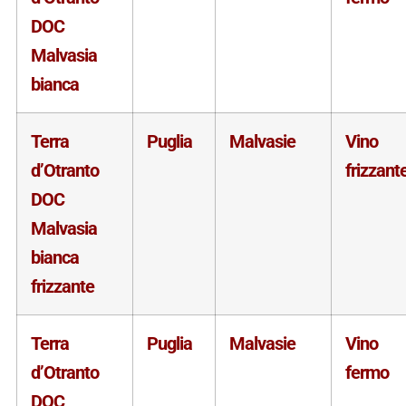
DOC
Malvasia
bianca
Terra
Puglia
Malvasie
Vino
d’Otranto
frizzant
DOC
Malvasia
bianca
frizzante
Terra
Puglia
Malvasie
Vino
d’Otranto
fermo
DOC