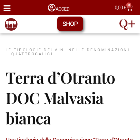
0
0,00
€
ACCEDI
SHOP
LE TIPOLOGIE DEI VINI NELLE DENOMINAZIONI
– QUATTROCALICI
Terra d’Otranto
DOC Malvasia
bianca
Una tipologia della Denominazione “Terra d’Otranto