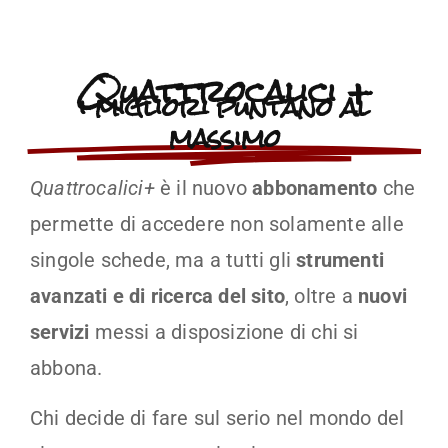
Quattrocalici +
i migliori puntano al
massimo
Quattrocalici+
è il nuovo
abbonamento
che
permette di accedere non solamente alle
singole schede, ma a tutti gli
strumenti
avanzati e di ricerca del sito
, oltre a
nuovi
servizi
messi a disposizione di chi si
abbona.
Chi decide di fare sul serio nel mondo del