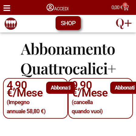
0
0,00
€
ACCEDI
SHOP
Abbonamento
Quattrocalici+
4,90
9,90
Abbonati
Abbonati
€/Mese
€/Mese
(Impegno
(cancella
annuale 58,80 €)
quando vuoi)