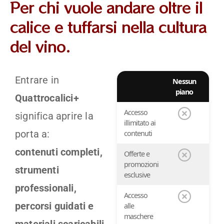
Per chi vuole andare oltre il
calice e tuffarsi nella cultura
del vino.
Entrare in
Nessun
Pian
piano
Fre
Quattrocalici+
Accesso
significa aprire la
illimitato ai
porta a:
contenuti
contenuti completi,
Offerte e
promozioni
strumenti
esclusive
professionali,
Accesso
percorsi guidati e
alle
maschere
materiali scaricabili