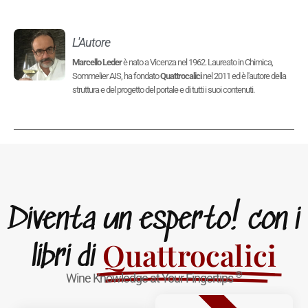
L'Autore
Marcello Leder
è nato a Vicenza nel 1962. Laureato in Chimica,
Sommelier AIS, ha fondato
Quattrocalici
nel 2011 ed è l'autore della
struttura e del progetto del portale e di tutti i suoi contenuti.
Diventa un esperto! con i
Quattrocalici
libri di
®
Wine Knowledge at Your Fingertips