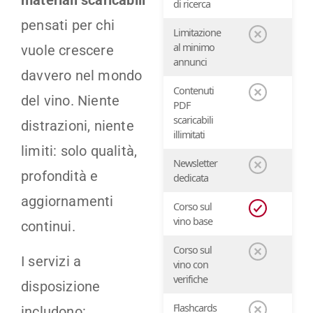
di ricerca
pensati per chi
Limitazione
al minimo
vuole crescere
annunci
davvero nel mondo
Contenuti
del vino. Niente
PDF
scaricabili
distrazioni, niente
illimitati
limiti: solo qualità,
Newsletter
profondità e
dedicata
aggiornamenti
Corso sul
vino base
continui.
Corso sul
I servizi a
vino con
verifiche
disposizione
Flashcards
includono: