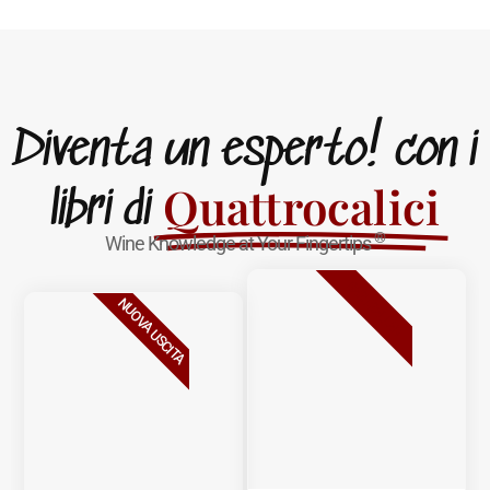
Diventa un esperto! con i
Quattrocalici
libri di
®
Wine Knowledge at Your Fingertips
BESTSELLER
NUOVA USCITA