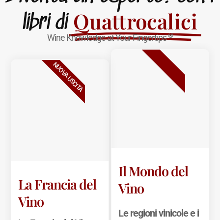
Quattrocalici
libri di
®
Wine Knowledge at Your Fingertips
BESTSELLER
NUOVA USCITA
Il Mondo del
La Francia del
Vino
Vino
Le regioni vinicole e i