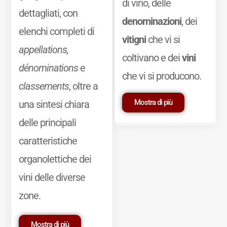
di vino, delle
dettagliati, con
denominazioni
, dei
elenchi completi di
vitigni
che vi si
appellations,
coltivano e dei
vini
dénominations
e
che vi si producono.
classements
, oltre a
Mostra di più
una sintesi chiara
delle principali
caratteristiche
organolettiche dei
vini delle diverse
zone.
Mostra di più