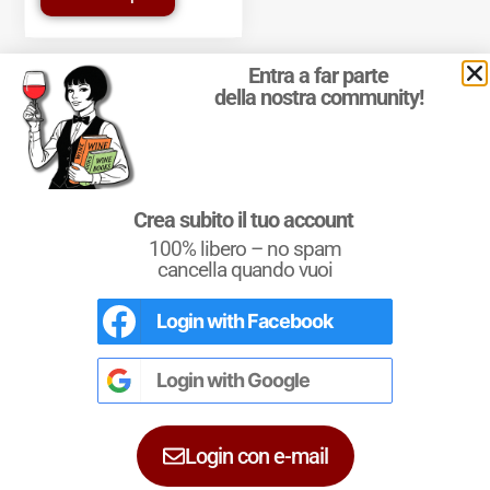
Entra a far parte
della nostra community!
© 2011-2025 Marcello Leder. All rights reserved. | ® Quattrocalici
Crea subito il tuo account
Marchio Reg. | P.IVA 03921390245
100% libero – no spam
Condizioni d'uso
|
Privacy Policy
|
Cookie Policy
|
Preferenze
cookie
cancella quando vuoi
Login with
Facebook
L'Italia del Vino
Nel libro le
Regioni del Vino d’Italia
con
tutte le
Denominazioni
, e le
cartine
Login with
Google
dettagliate
per le
DOCG
e le
DOC
di
ciascuna zona vinicola all’interno delle
singole regioni.
Login con e-mail