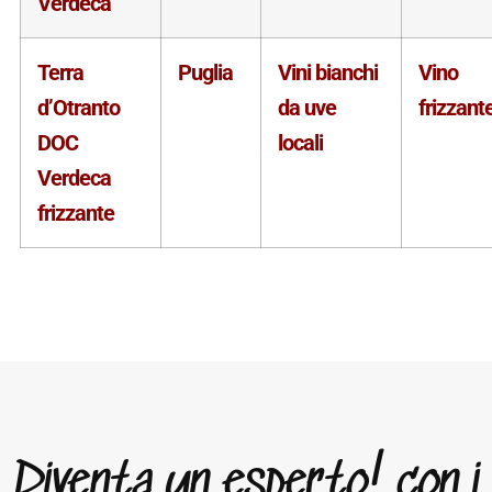
Verdeca
Terra
Puglia
Vini bianchi
Vino
d’Otranto
da uve
frizzant
DOC
locali
Verdeca
frizzante
Diventa un esperto! con i