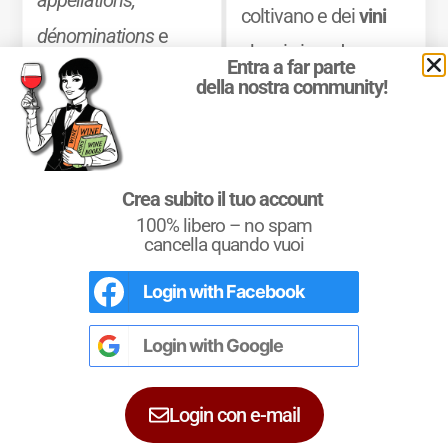
coltivano e dei
vini
dénominations
e
che vi si producono.
Entra a far parte
classements
, oltre a
della nostra community!
Mostra di più
una sintesi chiara
delle principali
caratteristiche
Crea subito il tuo account
organolettiche dei
100% libero – no spam
cancella quando vuoi
vini delle diverse
zone.
Login with
Facebook
Il Mondo del Vino
La Geografia del Vino nel Mondo, con le
cartine dettagliate delle zone
Login with
Google
Mostra di più
vinicole dei Paesi produttori, la storia della
viticoltura, i vitigni e i vini.
Login con e-mail