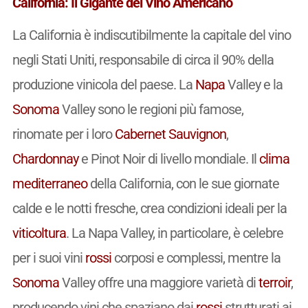
California: Il Gigante del Vino Americano
La California è indiscutibilmente la capitale del vino
negli Stati Uniti, responsabile di circa il 90% della
produzione vinicola del paese. La
Napa
Valley e la
Sonoma
Valley sono le regioni più famose,
rinomate per i loro
Cabernet Sauvignon
,
Chardonnay
e Pinot Noir di livello mondiale. Il
clima
mediterraneo
della California, con le sue giornate
calde e le notti fresche, crea condizioni ideali per la
viticoltura
. La Napa Valley, in particolare, è celebre
per i suoi vini
rossi
corposi e complessi, mentre la
Sonoma
Valley offre una maggiore varietà di
terroir
,
producendo vini che spaziano dai
rossi
strutturati ai