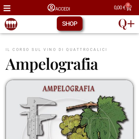
0
0,00
€
ACCEDI
SHOP
IL CORSO SUL VINO DI QUATTROCALICI
Ampelografia