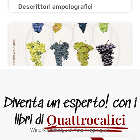
Descrittori ampelografici
Vitigni e Uve da Vino
Diventa un esperto! con i
Quattrocalici
libri di
®
Wine Knowledge at Your Fingertips