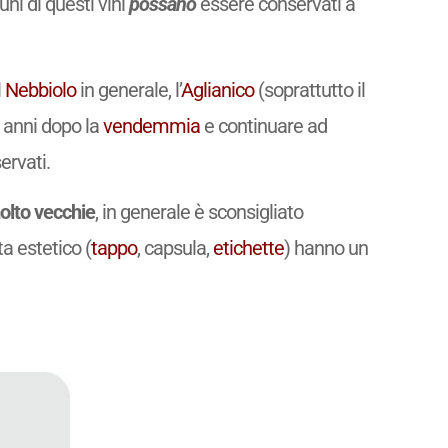
uni di questi vini
possano
essere conservati a
l
Nebbiolo
in generale, l’
Aglianico
(soprattutto il
 anni dopo la
vendemmia
e continuare ad
ervati.
lto vecchie
, in generale è sconsigliato
a estetico (
tappo
, capsula,
etichette
) hanno un