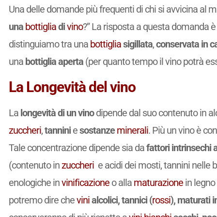
Una delle domande più frequenti di chi si avvicina al 
una
bottiglia
di
vino
?” La risposta a questa domanda è 
distinguiamo tra una
bottiglia
sigillata
,
conservata in ca
una
bottiglia aperta
(per quanto tempo il vino potrà es
La Longevità del vino
La
longevità di un vino
dipende dal suo contenuto in a
zuccheri
,
tannini
e
sostanze
minerali
. Più un vino è co
Tale concentrazione dipende sia da
fattori intrinsechi 
(contenuto in
zuccheri
e acidi dei mosti, tannini nelle b
enologiche in
vinificazione
o alla
maturazione
in legno 
potremo dire che
vini
alcolici, tannici (
rossi
), maturati 