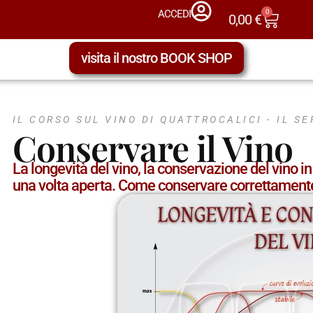
0
ACCEDI
0,00
€
visita il nostro BOOK SHOP
IL CORSO SUL VINO DI QUATTROCALICI -
IL SE
Conservare il Vino
La longevità del vino, la conservazione del vino in
una volta aperta. Come conservare correttamente 