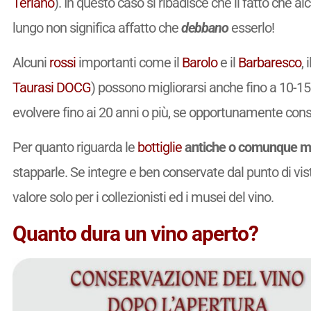
Terlano
). In questo caso si ribadisce che il fatto che alc
lungo non significa affatto che
debbano
esserlo!
Alcuni
rossi
importanti come il
Barolo
e il
Barbaresco
, i
Taurasi
DOCG
) possono migliorarsi anche fino a 10-15
evolvere fino ai 20 anni o più, se opportunamente cons
Per quanto riguarda le
bottiglie
antiche o comunque mo
stapparle. Se integre e ben conservate dal punto di vist
valore solo per i collezionisti ed i musei del vino.
Quanto dura un vino aperto?