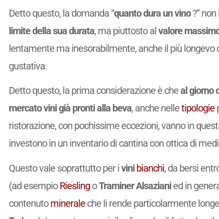
Detto questo, la domanda “
quanto dura un vino
?” non 
limite della sua durata
, ma piuttosto al
valore massimo 
lentamente ma inesorabilmente, anche il più longevo d
gustativa.
Detto questo, la prima considerazione è che
al giorno 
mercato vini già pronti alla beva
, anche nelle
tipologie
p
ristorazione, con pochissime eccezioni, vanno in quest
investono in un inventario di cantina con ottica di med
Questo vale soprattutto per i
vini
bianchi
, da bersi en
(ad esempio
Riesling
o
Traminer
Alsaziani
ed in general
contenuto
minerale
che li rende particolarmente longev