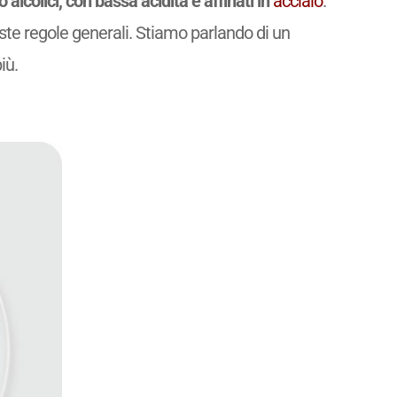
 alcolici, con bassa acidità e affinati in
acciaio
.
ste regole generali. Stiamo parlando di un
iù.