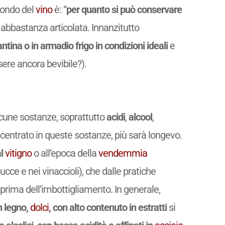
mondo del
vino
è: “
per quanto si può conservare
abbastanza articolata. Innanzitutto
ntina o in armadio frigo in condizioni ideali
e
sere ancora bevibile?).
lcune sostanze, soprattutto
acidi
,
alcool
,
ncentrato in queste sostanze, più sarà longevo.
al
vitigno
o all’epoca della
vendemmia
ucce e nei vinaccioli), che dalle pratiche
prima dell’imbottigliamento. In generale,
in legno,
dolci
, con alto contenuto in estratti
si