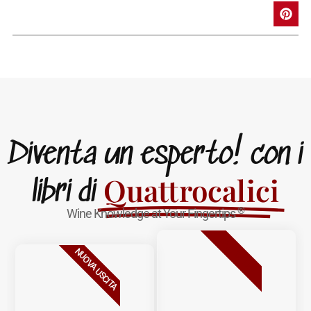
Diventa un esperto! con i
Quattrocalici
libri di
®
Wine Knowledge at Your Fingertips
BESTSELLER
NUOVA USCITA