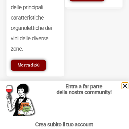
delle principali
caratteristiche
organolettiche dei
vini delle diverse
zone.
Mostra di più
Entra a far parte
della nostra community!
© 2011-2025 Marcello Leder. All rights reserved. | ® Quattrocalici
Crea subito il tuo account
Marchio Reg. | P.IVA 03921390245