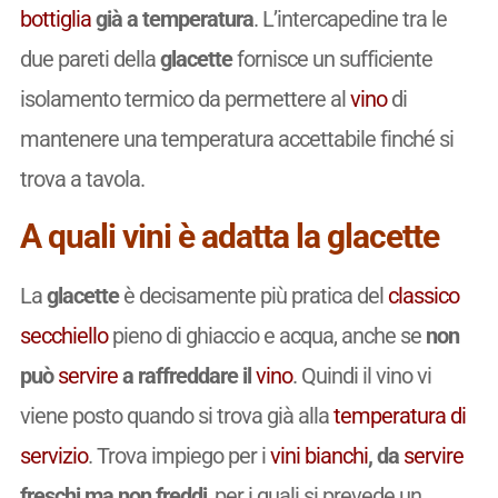
bottiglia
già a temperatura
. L’intercapedine tra le
due pareti della
glacette
fornisce un sufficiente
isolamento termico da permettere al
vino
di
mantenere una temperatura accettabile finché si
trova a tavola.
A quali vini è adatta la glacette
La
glacette
è decisamente più pratica del
classico
secchiello
pieno di ghiaccio e acqua, anche se
non
può
servire
a raffreddare il
vino
. Quindi il vino vi
viene posto quando si trova già alla
temperatura di
servizio
. Trova impiego per i
vini
bianchi
, da
servire
freschi ma non freddi
, per i quali si prevede un