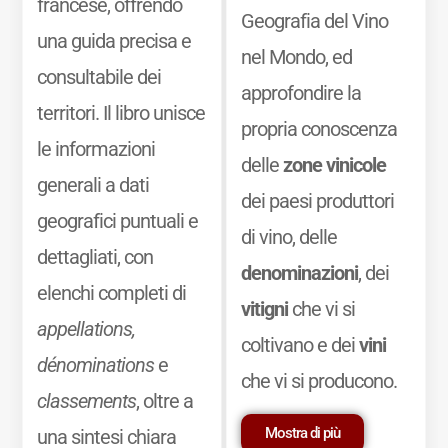
francese, offrendo
Geografia del Vino
una guida precisa e
nel Mondo, ed
consultabile dei
approfondire la
territori. Il libro unisce
propria conoscenza
le informazioni
delle
zone vinicole
generali a dati
dei paesi produttori
geografici puntuali e
di vino, delle
dettagliati, con
denominazioni
, dei
elenchi completi di
vitigni
che vi si
appellations,
coltivano e dei
vini
dénominations
e
che vi si producono.
classements
, oltre a
Mostra di più
una sintesi chiara