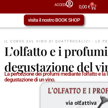
0
ACCEDI
0,00
€
visita il nostro BOOK SHOP
IL CORSO SUL VINO DI QUATTROCALICI -
LE P
L’olfatto e i profumi
degustazione del vi
La percezione dei profumi mediante l'olfatto e la l
degustazione di un vino.