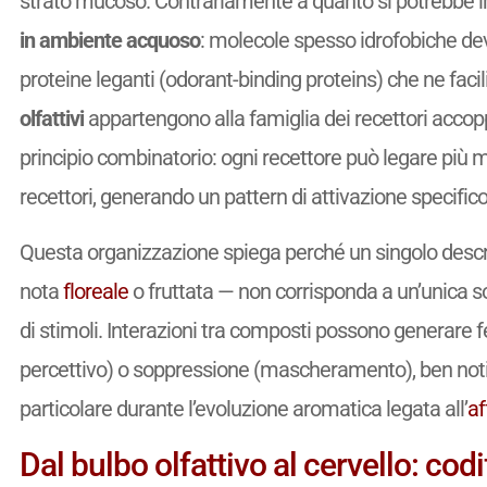
strato mucoso. Contrariamente a quanto si potrebbe 
in ambiente acquoso
: molecole spesso idrofobiche dev
proteine leganti (odorant-binding proteins) che ne facilit
olfattivi
appartengono alla famiglia dei recettori accop
principio combinatorio: ogni recettore può legare più 
recettori, generando un pattern di attivazione specifico
Questa organizzazione spiega perché un singolo descr
nota
floreale
o fruttata — non corrisponda a un’unica 
di stimoli. Interazioni tra composti possono generare
percettivo) o soppressione (mascheramento), ben noti n
particolare durante l’evoluzione aromatica legata all’
af
Dal bulbo olfattivo al cervello: co