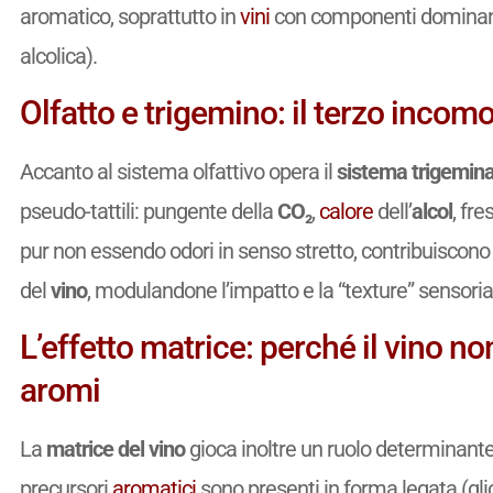
aromatico, soprattutto in
vini
con componenti dominanti
alcolica).
Olfatto e trigemino: il terzo inco
Accanto al sistema olfattivo opera il
sistema trigemina
pseudo-tattili: pungente della
CO₂
,
calore
dell’
alcol
, fr
pur non essendo odori in senso stretto, contribuiscono 
del
vino
, modulandone l’impatto e la “texture” sensoria
L’effetto matrice: perché il vino n
aromi
La
matrice del vino
gioca inoltre un ruolo determinante 
precursori
aromatici
sono presenti in forma legata (glic