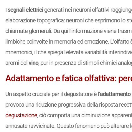
I
segnali elettrici
generati nei neuroni olfattivi raggiung
elaborazione topografica: neuroni che esprimono lo ste
chiamate glomeruli. Da qui l’informazione viene trasme
limbiche coinvolte in memoria ed emozione. L’olfatto 
mnemonici, il che spiega l’elevata variabilità interindivi
aromi del
vino
, pur in presenza di stimoli chimici analo
Adattamento e fatica olfattiva: per
Un aspetto cruciale per il degustatore è l’
adattamento o
provoca una riduzione progressiva della risposta recetto
degustazione
, ciò comporta una diminuzione apparente
annusate ravvicinate. Questo fenomeno può alterare la v