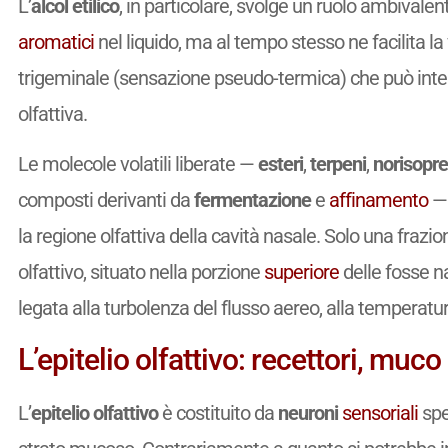
L’
alcol etilico
, in particolare, svolge un ruolo ambivale
aromatici
nel liquido, ma al tempo stesso ne facilita l
trigeminale (sensazione pseudo-termica) che può inter
olfattiva.
Le molecole volatili liberate —
esteri
,
terpeni
,
norisopre
composti derivanti da
fermentazione
e
affinamento
— 
la regione olfattiva della cavità nasale. Solo una frazi
olfattivo, situato nella porzione
superiore
delle fosse na
legata alla turbolenza del flusso aereo, alla temperatu
L’epitelio olfattivo: recettori, muc
L’
epitelio olfattivo
è costituito da
neuroni
sensoriali
spec