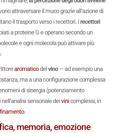
immaginare,
la percezione degli odori avviene
ono attraversare il muco grazie all’azione di
ano il trasporto verso i recettori. I
recettori
piati a proteine G e operano secondo un
molecole e ogni molecola può attivare più
.
ittore
aromatico
del
vino
— ad esempio una
sostanza, ma a una configurazione complessa
 fenomeni di sinergia (potenziamento
ell’analisi sensoriale dei
vini
complessi, in
finamento
.
difica, memoria, emozione