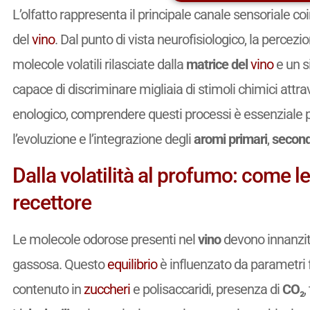
L’olfatto rappresenta il principale canale sensoriale coi
del
vino
. Dal punto di vista neurofisiologico, la percezion
molecole volatili rilasciate dalla
matrice del
vino
e un s
capace di discriminare migliaia di stimoli chimici att
enologico, comprendere questi processi è essenziale pe
l’evoluzione e l’integrazione degli
aromi primari
,
second
Dalla volatilità al profumo: come l
recettore
Le molecole odorose presenti nel
vino
devono innanzitut
gassosa. Questo
equilibrio
è influenzato da parametri f
contenuto in
zuccheri
e polisaccaridi, presenza di
CO₂
,