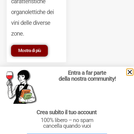
caratteristiche
organolettiche dei
vini delle diverse
zone.
Mostra di più
Entra a far parte
della nostra community!
© 2011-2025 Marcello Leder. All rights reserved. | ® Quattrocalici
Crea subito il tuo account
Marchio Reg. | P.IVA 03921390245
100% libero – no spam
Condizioni d'uso
|
Privacy Policy
|
Cookie Policy
|
Preferenze
cookie
cancella quando vuoi