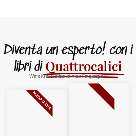
Diventa un esperto! con i
Quattrocalici
libri di
®
Wine Knowledge at Your Fingertips
BESTSELLER
NUOVA USCITA