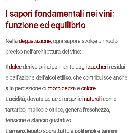
I sapori fondamentali nei vini:
funzione ed equilibrio
Nella
degustazione
, ogni sapore svolge un ruolo
preciso nell’architettura del vino:
Il
dolce
deriva principalmente dagli
zuccheri
residui
e dall’azione dell’
alcol etilico
, che contribuisce anche
alla percezione di
morbidezza
e
calore
.
L’
acidità
, dovuta ad acidi organici
naturali
come
tartarico, malico e citrico, genera
freschezza
,
tensione e slancio gustativo.
L’
amaro
, legato soprattutto a
polifenoli
e
tannini
,