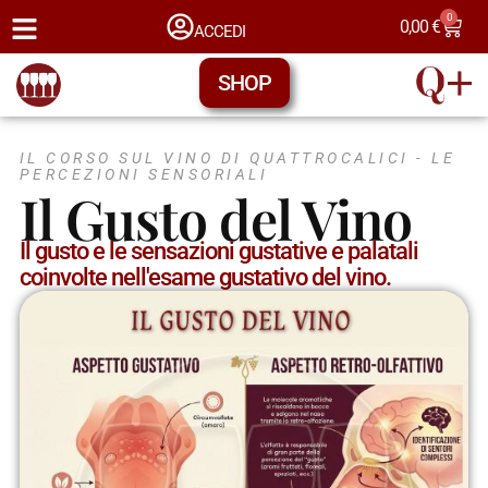
0
0,00
€
ACCEDI
SHOP
IL CORSO SUL VINO DI QUATTROCALICI -
LE
PERCEZIONI SENSORIALI
Il Gusto del Vino
Il gusto e le sensazioni gustative e palatali
coinvolte nell'esame gustativo del vino.