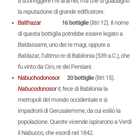
a sconfiggere i re aramei, ma che si guadagnò
la reputazione di grande edificatore.
Balthazar
16 bottiglie
(litri 12). Il nome
di questa bottiglia potrebbe essere legato a
Baldassarre
, uno dei re magi, oppure a
Baldazar
, l’ultimo re di Babilonia (539 a.C.), che
fu vinto da Ciro, re dei Persiani.
Nabuchodonosor
20 bottiglie
(litri 15).
Nabucodonosor
II
, fece di Babilonia la
metropoli del mondo occidentale e si
impadronì di Gerusalemme, da cui esiliò la
popolazione. Queste vicende ispirarono a Verdi
il Nabucco, che esordì nel 1842.