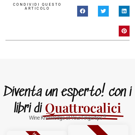
CONDIVIDI QUESTO
ARTICOLO
Diventa un esperto! con i
Quattrocalici
libri di
®
Wine Knowledge at Your Fingertips