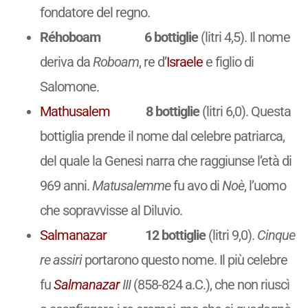
fondatore del regno.
Réhoboam
6 bottiglie
(litri 4,5). Il nome
deriva da
Roboam
, re d’
Israele
e figlio di
Salomone.
Mathusalem
8 bottiglie
(litri 6,0). Questa
bottiglia prende il nome dal celebre patriarca,
del quale la Genesi narra che raggiunse l’età di
969 anni.
Matusalemme
fu avo di
Noè
, l’uomo
che sopravvisse al Diluvio.
Salmanazar
12 bottiglie
(litri 9,0).
Cinque
re assiri
portarono questo nome. Il più celebre
fu
Salmanazar
III
(858-824 a.C.), che non riuscì