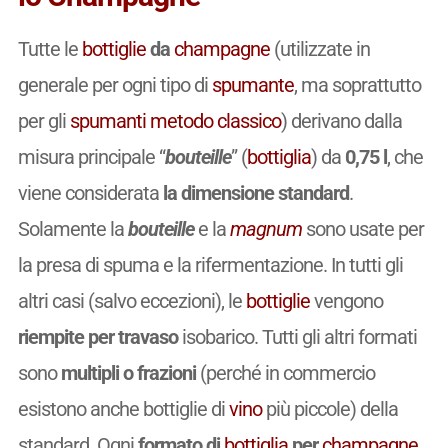
Tutte le
bottiglie
da
champagne
(utilizzate in
generale per ogni tipo di
spumante
, ma soprattutto
per gli
spumanti
metodo classico
) derivano dalla
misura principale “
bouteille
” (
bottiglia
) da
0,75 l
, che
viene considerata
la dimensione standard
.
Solamente la
bouteille
e la
magnum
sono usate per
la presa di spuma e la rifermentazione. In tutti gli
altri casi (salvo eccezioni), le
bottiglie
vengono
riempite per travaso
isobarico. Tutti gli altri formati
sono
multipli o frazioni
(perché in commercio
esistono anche bottiglie di
vino
più piccole) della
standard. Ogni
formato di
bottiglia
per
champagne