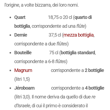
l’origine, a volte bizzarra, dei loro nomi.
Quart
18,75 o 20 cl (
quarto di
bottiglia
, corrispondente ad una
flûte
)
Demie
37,5 cl (
mezza bottiglia
,
corrispondente a due
flûtes
)
Bouteille
75 cl (
bottiglia standard
,
corrispondente a 6-8
flûtes
)
Magnum
corrispondente a
2 bottiglie
(litri 1,5)
Jéroboam
corrispondente a
4 bottiglie
(litri 3,0). Il nome deriva da quello di due
re
d’Israele
, di cui il primo è considerato il