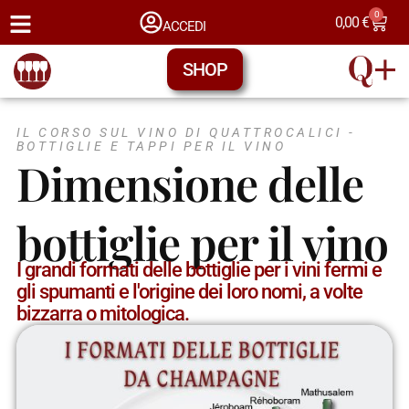
0
0,00
€
ACCEDI
SHOP
IL CORSO SUL VINO DI QUATTROCALICI -
BOTTIGLIE E TAPPI PER IL VINO
Dimensione delle
bottiglie per il vino
I grandi formati delle bottiglie per i vini fermi e
gli spumanti e l'origine dei loro nomi, a volte
bizzarra o mitologica.