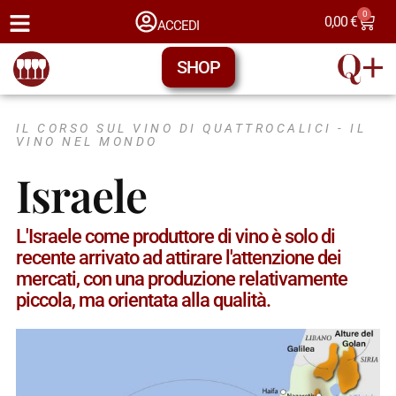
0
0,00
€
ACCEDI
SHOP
IL CORSO SUL VINO DI QUATTROCALICI -
IL
VINO NEL MONDO
Israele
L'Israele come produttore di vino è solo di
recente arrivato ad attirare l'attenzione dei
mercati, con una produzione relativamente
piccola, ma orientata alla qualità.