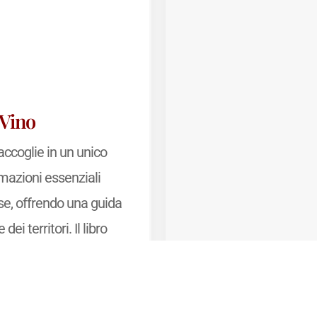
 Vino
accoglie in un unico
rmazioni essenziali
se, offrendo una guida
dei territori. Il libro
i generali a dati
dettagliati, con elenchi
ions, dénominations
e