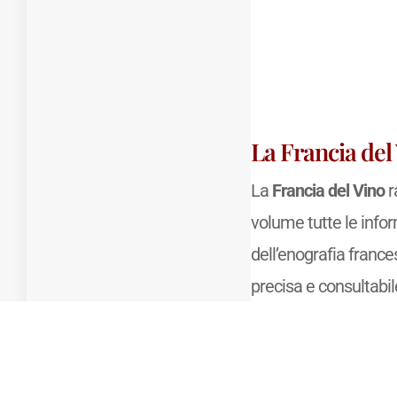
La Francia del
La
Francia del Vino
r
volume tutte le info
dell’enografia france
precisa e consultabile 
unisce le informazion
geografici puntuali e 
completi di
appellat