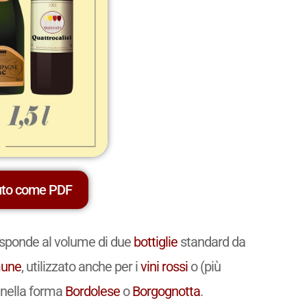
uto come PDF
risponde al volume di due
bottiglie
standard da
une
, utilizzato anche per i
vini
rossi
o (più
 nella forma
Bordolese
o
Borgognotta
.