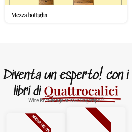
Mezza bottiglia
Diventa un esperto! con i
Quattrocalici
libri di
®
Wine Knowledge at Your Fingertips
BESTSELLER
NUOVA USCITA