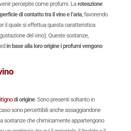
 venir percepite come profumi. La
roteazione
ficie di contatto tra il vino e l’aria
, favorendo
r il quale si effettua questa caratteristica
ustazione del vino). Queste sostanze,
 ed
in base alla loro origine i profumi vengono
vino
itigno
di origine
. Sono presenti soltanto in
o caso sono percettibili anche assaggiandone
li a sostanze che chimicamente appartengono