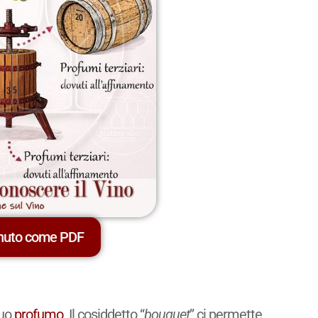
enuto come PDF
suo
profumo
. Il cosiddetto “
bouquet
” ci permette