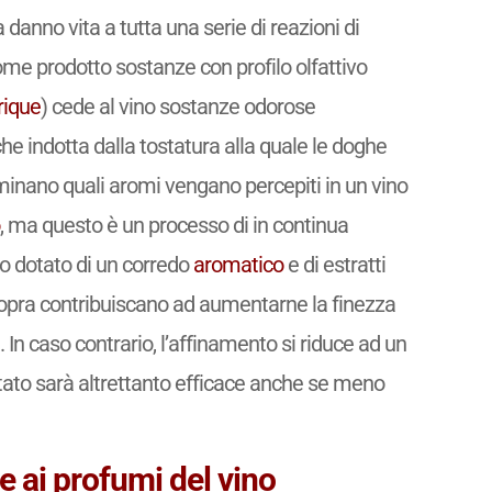
 danno vita a tutta una serie di reazioni di
ome prodotto sostanze con profilo olfattivo
rique
) cede al vino sostanze odorose
he indotta dalla tostatura alla quale le doghe
minano quali aromi vengano percepiti in un vino
, ma questo è un processo di in continua
no dotato di un corredo
aromatico
e di estratti
 sopra contribuiscano ad aumentarne la finezza
 In caso contrario, l’affinamento si riduce ad un
ltato sarà altrettanto efficace anche se meno
se ai profumi del vino