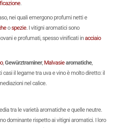
ificazione
.
naso, nei quali emergono profumi netti e
che
o
spezie
. I vitigni aromatici sono
ovani e profumati, spesso vinificati in
acciaio
co
,
Gewürztraminer
,
Malvasie
aromatiche
,
ti casi il legame tra uva e vino è molto diretto: il
mediazioni nel calice.
ia tra le varietà aromatiche e quelle neutre.
 dominante rispetto ai vitigni aromatici. I loro