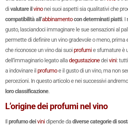
di
valutare il
vino
nei suoi aspetti sia qualitativi che pro
compatibilità all’
abbinamento
con determinati piatti
. I
gusto, lasciandoci immaginare le sue sensazioni al pal
permette di definire un vino gradevole o meno, prima 
che riconosce un vino dai suoi
profumi
e sfumature è u
dell’immaginario legato alla
degustazione
dei
vini
: tut
a indovinare il
profumo
e il gusto di un vino, ma non 
percezioni. In questo articolo e nei successivi andrem
loro classificazione
.
L’origine dei profumi nel vino
Il
profumo dei
vini
dipende da
diverse categorie di sosta