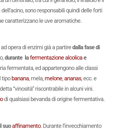
un centinaio, tra cui il geraniolo, il linalolo e il
 dell’acino, sono responsabili quindi delle forti
 che caratterizzano le uve aromatiche.
tti ad opera di enzimi già a partire
dalla fase di
to,
durante la
fermentazione alcolica
e
ria fermentata, ed appartengono alle classi
l tipo
banana
, mela,
melone
,
ananas
, ecc. e
etta “vinosità” riscontrabile in alcuni vini.
co
di qualsiasi bevanda di origine fermentativa.
il suo
affinamento
. Durante l’invecchiamento