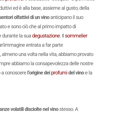
duttivi ed è alla base, assieme al gusto, della
sentori olfattivi di un vino
anticipano il suo
ato e sono ciò che al primo impatto di
e durante la sua
degustazione
. Il
sommelier
n’immagine entrata a far parte
ti, almeno una volta nella vita, abbiamo provato
sempre abbiamo la consapevolezza delle nostre
o a conoscere
l’origine dei
profumi
del vino
e la
nze volatili disciolte nel vino
stesso. A