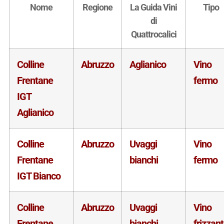
Nome
Regione
La Guida Vini
Tipo
di
Quattrocalici
Colline
Abruzzo
Aglianico
Vino
Frentane
fermo
IGT
Aglianico
Colline
Abruzzo
Uvaggi
Vino
Frentane
bianchi
fermo
IGT Bianco
Colline
Abruzzo
Uvaggi
Vino
Frentane
bianchi
frizzan