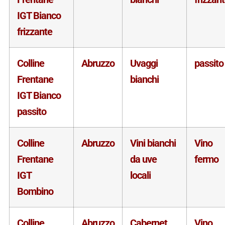
IGT Bianco
frizzante
Colline
Abruzzo
Uvaggi
passito
Frentane
bianchi
IGT Bianco
passito
Colline
Abruzzo
Vini bianchi
Vino
Frentane
da uve
fermo
IGT
locali
Bombino
Colline
Abruzzo
Cabernet
Vino