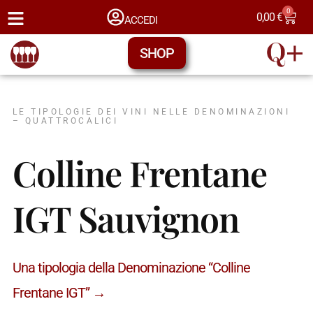
0
0,00
€
ACCEDI
SHOP
LE TIPOLOGIE DEI VINI NELLE DENOMINAZIONI
– QUATTROCALICI
Colline Frentane
IGT Sauvignon
Una tipologia della Denominazione “Colline
Frentane IGT” →