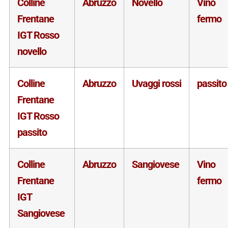
Colline
Abruzzo
Novello
Vino
Frentane
fermo
IGT Rosso
novello
Colline
Abruzzo
Uvaggi rossi
passito
Frentane
IGT Rosso
passito
Colline
Abruzzo
Sangiovese
Vino
Frentane
fermo
IGT
Sangiovese