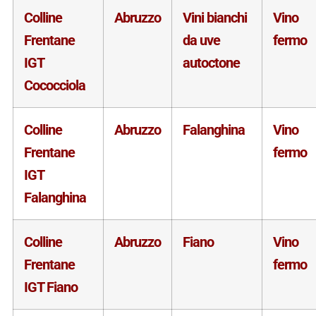
Colline
Abruzzo
Vini bianchi
Vino
Frentane
da uve
fermo
IGT
autoctone
Cococciola
Colline
Abruzzo
Falanghina
Vino
Frentane
fermo
IGT
Falanghina
Colline
Abruzzo
Fiano
Vino
Frentane
fermo
IGT Fiano