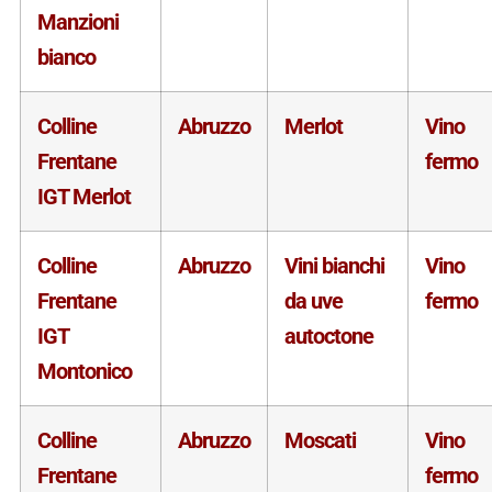
Manzioni
bianco
Colline
Abruzzo
Merlot
Vino
Frentane
fermo
IGT Merlot
Colline
Abruzzo
Vini bianchi
Vino
Frentane
da uve
fermo
IGT
autoctone
Montonico
Colline
Abruzzo
Moscati
Vino
Frentane
fermo