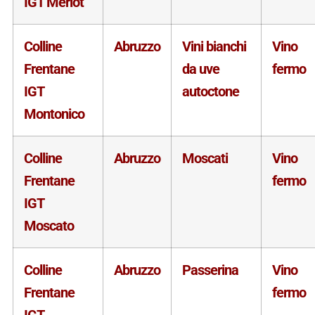
IGT Merlot
Colline
Abruzzo
Vini bianchi
Vino
Frentane
da uve
fermo
IGT
autoctone
Montonico
Colline
Abruzzo
Moscati
Vino
Frentane
fermo
IGT
Moscato
Colline
Abruzzo
Passerina
Vino
Frentane
fermo
IGT