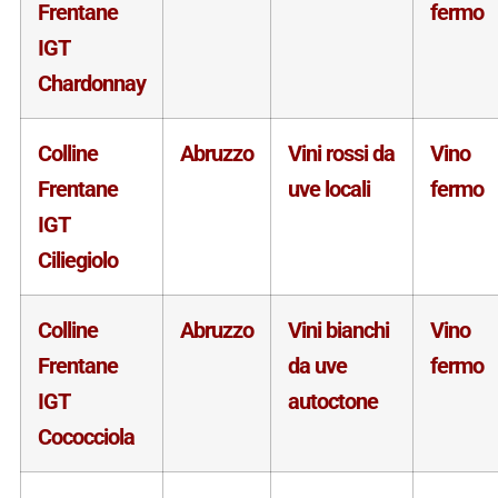
Frentane
fermo
IGT
Chardonnay
Colline
Abruzzo
Vini rossi da
Vino
Frentane
uve locali
fermo
IGT
Ciliegiolo
Colline
Abruzzo
Vini bianchi
Vino
Frentane
da uve
fermo
IGT
autoctone
Cococciola