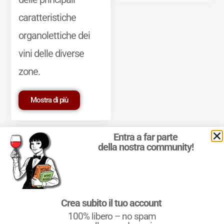
caratteristiche
organolettiche dei
vini delle diverse
zone.
Mostra di più
Entra a far parte
della nostra community!
© 2011-2025 Marcello Leder. All rights reserved. | ® Quattrocalici
Crea subito il tuo account
Marchio Reg. | P.IVA 03921390245
100% libero – no spam
Condizioni d'uso
|
Privacy Policy
|
Cookie Policy
|
Preferenze
cookie