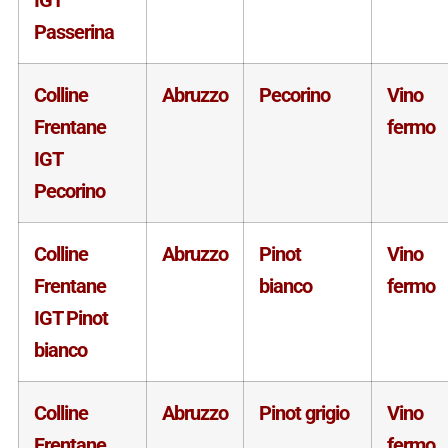
Passerina
Colline
Abruzzo
Pecorino
Vino
Frentane
fermo
IGT
Pecorino
Colline
Abruzzo
Pinot
Vino
Frentane
bianco
fermo
IGT Pinot
bianco
Colline
Abruzzo
Pinot grigio
Vino
Frentane
fermo