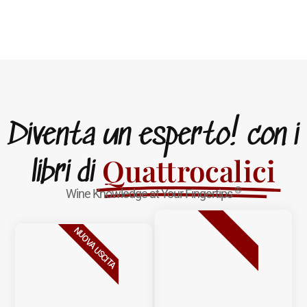
Diventa un esperto! con i
Quattrocalici
libri di
®
Wine Knowledge at Your Fingertips
BESTSELLER
NUOVA USCITA