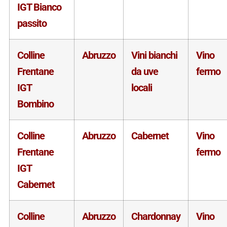
IGT Bianco
passito
Colline
Abruzzo
Vini bianchi
Vino
Frentane
da uve
fermo
IGT
locali
Bombino
Colline
Abruzzo
Cabernet
Vino
Frentane
fermo
IGT
Cabernet
Colline
Abruzzo
Chardonnay
Vino