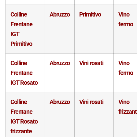
Colline
Abruzzo
Primitivo
Vino
Frentane
fermo
IGT
Primitivo
Colline
Abruzzo
Vini rosati
Vino
Frentane
fermo
IGT Rosato
Colline
Abruzzo
Vini rosati
Vino
Frentane
frizzan
IGT Rosato
frizzante