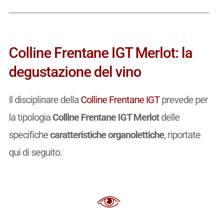
Colline Frentane IGT Merlot: la
degustazione del vino
Il disciplinare della
Colline Frentane IGT
prevede per
la tipologia
Colline Frentane IGT Merlot
delle
specifiche
caratteristiche organolettiche
, riportate
qui di seguito.