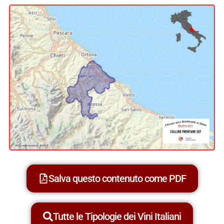
Salva questo contenuto come PDF
Tutte le Tipologie dei Vini Italiani