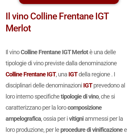
Il vino Colline Frentane IGT
Merlot
Il vino
Colline Frentane IGT Merlot
è una delle
tipologie di vino previste dalla denominazione
Colline Frentane IGT
, una
IGT
della regione . I
disciplinari delle denominazioni
IGT
prevedono al
loro interno specifiche
tipologie di vino
, che si
caratterizzano per la loro
composizione
ampelografica
, ossia per i
vitigni
ammessi per la
loro produzione, per le
procedure di vinificazione
e