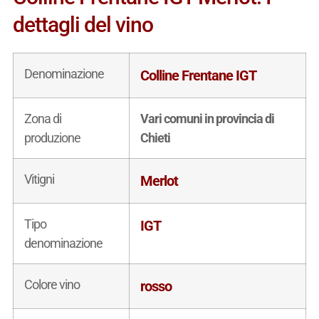
dettagli del vino
Denominazione
Colline Frentane IGT
Zona di
Vari comuni in provincia di
produzione
Chieti
Vitigni
Merlot
Tipo
IGT
denominazione
Colore vino
rosso