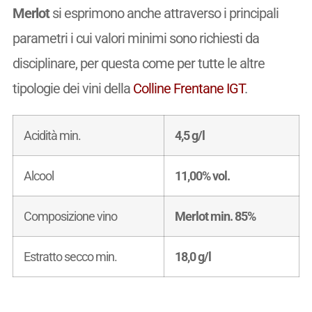
Merlot
si esprimono anche attraverso i principali
parametri i cui valori minimi sono richiesti da
disciplinare, per questa come per tutte le altre
tipologie dei vini della
Colline Frentane IGT
.
Acidità min.
4,5 g/l
Alcool
11,00% vol.
Composizione vino
Merlot min. 85%
Estratto secco min.
18,0 g/l