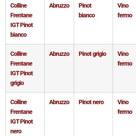
Colline
Abruzzo
Pinot
Vino
Frentane
bianco
fermo
IGT Pinot
bianco
Colline
Abruzzo
Pinot grigio
Vino
Frentane
fermo
IGT Pinot
grigio
Colline
Abruzzo
Pinot nero
Vino
Frentane
fermo
IGT Pinot
nero