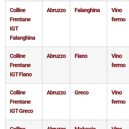
Colline
Abruzzo
Falanghina
Vino
Frentane
fermo
IGT
Falanghina
Colline
Abruzzo
Fiano
Vino
Frentane
fermo
IGT Fiano
Colline
Abruzzo
Greco
Vino
Frentane
fermo
IGT Greco
Colline
Abruzzo
Malvasie
Vino