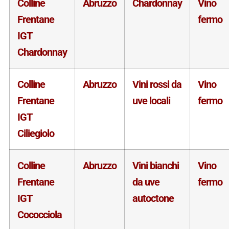
Colline
Abruzzo
Chardonnay
Vino
Frentane
fermo
IGT
Chardonnay
Colline
Abruzzo
Vini rossi da
Vino
Frentane
uve locali
fermo
IGT
Ciliegiolo
Colline
Abruzzo
Vini bianchi
Vino
Frentane
da uve
fermo
IGT
autoctone
Cococciola