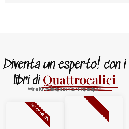
Diventa un esperto! con i
Quattrocalici
libri di
®
Wine Knowledge at Your Fingertips
BESTSELLER
NUOVA USCITA