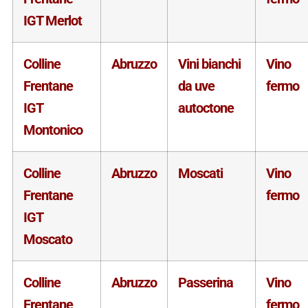
IGT Merlot
Colline
Abruzzo
Vini bianchi
Vino
Frentane
da uve
fermo
IGT
autoctone
Montonico
Colline
Abruzzo
Moscati
Vino
Frentane
fermo
IGT
Moscato
Colline
Abruzzo
Passerina
Vino
Frentane
fermo