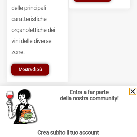
delle principali
caratteristiche
organolettiche dei
vini delle diverse
zone.
Mostra di più
Entra a far parte
della nostra community!
© 2011-2025 Marcello Leder. All rights reserved. | ® Quattrocalici
Crea subito il tuo account
Marchio Reg. | P.IVA 03921390245