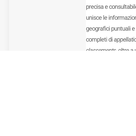
precisa e consultabile 
unisce le informazion
geografici puntuali e 
completi di
appellat
classements
, oltre a
principali caratteris
vini delle diverse zon
Mostra di più