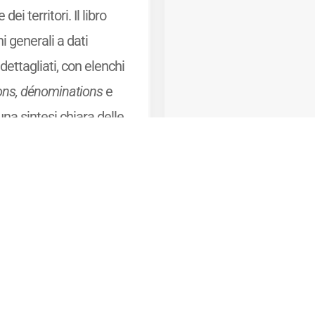
dei territori. Il libro
i generali a dati
dettagliati, con elenchi
ions, dénominations
e
 una sintesi chiara delle
tiche organolettiche dei
e.