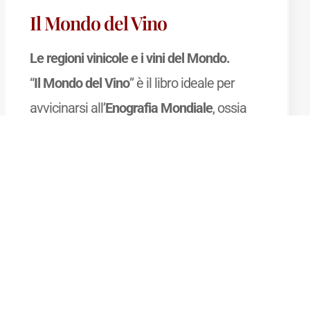
Il Mondo del Vino
Le regioni vinicole e i vini del Mondo.
“
Il Mondo del Vino
” è il libro ideale per
avvicinarsi all’
Enografia Mondiale
, ossia
alla Geografia del Vino nel Mondo, ed
approfondire la propria conoscenza delle
zone vinicole
dei paesi produttori di vino,
delle
denominazioni
, dei
vitigni
che vi si
coltivano e dei
vini
che vi si producono.
Mostra di più