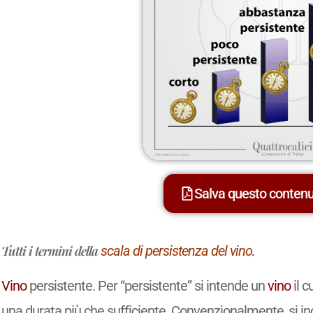
Salva questo conten
Tutti i termini della
scala di persistenza del vino
.
Vino
persistente. Per “persistente” si intende un
vino
il c
una durata più che sufficiente. Convenzionalmente, si in