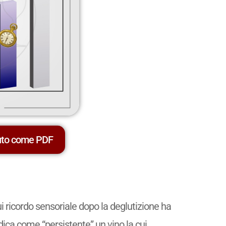
uto come PDF
ui ricordo sensoriale dopo la deglutizione ha
dica come “persistente” un vino la cui