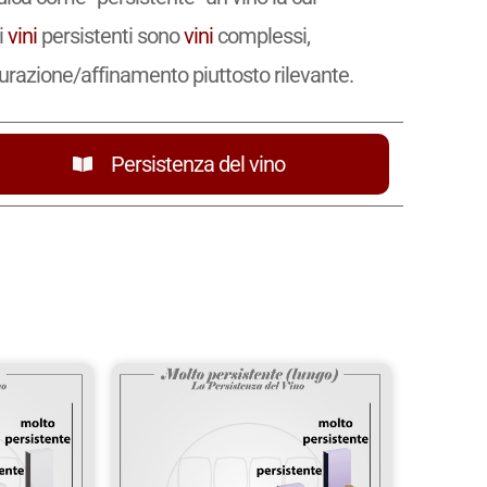
i
vini
persistenti sono
vini
complessi,
turazione/affinamento piuttosto rilevante.
Persistenza del vino