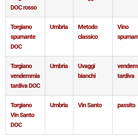
DOC rosso
Torgiano
Umbria
Metodo
Vino
spumante
classico
spuman
DOC
Torgiano
Umbria
Uvaggi
vendem
vendemmia
bianchi
tardiva
tardiva DOC
Torgiano
Umbria
Vin Santo
passito
Vin Santo
DOC