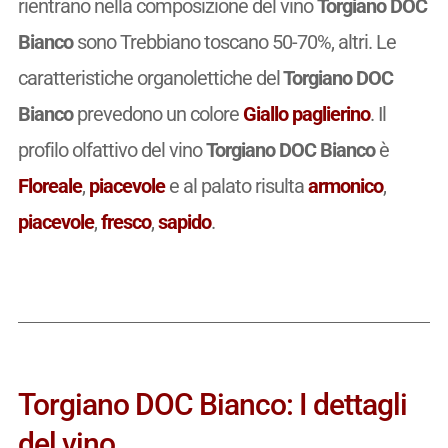
rientrano nella composizione del vino
Torgiano DOC
Bianco
sono Trebbiano toscano 50-70%, altri. Le
caratteristiche organolettiche del
Torgiano DOC
Bianco
prevedono un colore
Giallo paglierino
. Il
profilo olfattivo del vino
Torgiano DOC Bianco
è
Floreale
,
piacevole
e al palato risulta
armonico
,
piacevole
,
fresco
,
sapido
.
Torgiano DOC Bianco: I dettagli
del vino