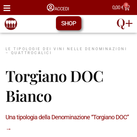
0
0,00
€
ACCEDI
SHOP
LE TIPOLOGIE DEI VINI NELLE DENOMINAZIONI
– QUATTROCALICI
Torgiano DOC
Bianco
Una tipologia della Denominazione “Torgiano DOC”
→