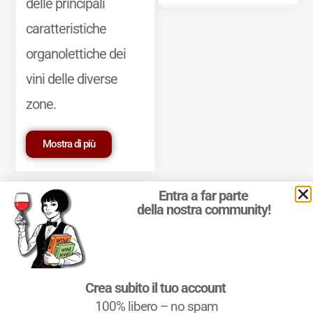
delle principali
caratteristiche
organolettiche dei
vini delle diverse
zone.
Mostra di più
Entra a far parte
della nostra community!
© 2011-2025 Marcello Leder. All rights reserved. | ® Quattrocalici
Crea subito il tuo account
Marchio Reg. | P.IVA 03921390245
100% libero – no spam
Condizioni d'uso
|
Privacy Policy
|
Cookie Policy
|
Preferenze