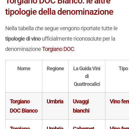
Torgiano DOC Bianco: le altre
tipologie della denominazione
Nella tabella che segue vengono riportate tutte le
tipologie di vino
ufficialmente riconosciute per la
denominazione
Torgiano DOC
.
Nome
Regione
La Guida Vini
Tipo
di
Quattrocalici
Torgiano
Umbria
Uvaggi
Vino fe
DOC Bianco
bianchi
Torgiano
Umbria
Cabernet
Vino fe