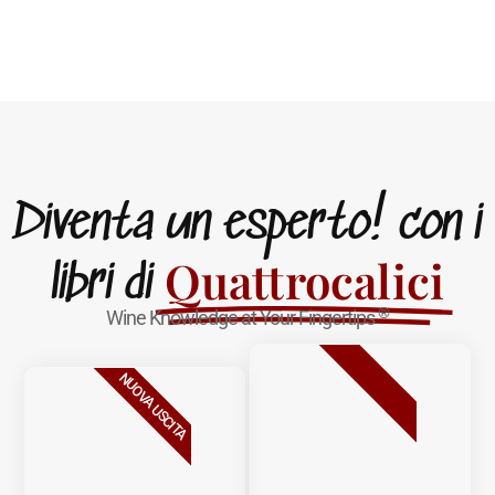
Diventa un esperto! con i
Quattrocalici
libri di
®
Wine Knowledge at Your Fingertips
BESTSELLER
NUOVA USCITA