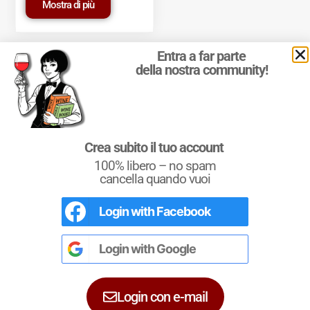
Mostra di più
Entra a far parte
della nostra community!
© 2011-2025 Marcello Leder. All rights reserved. | ® Quattrocalici
Crea subito il tuo account
Marchio Reg. | P.IVA 03921390245
100% libero – no spam
Condizioni d'uso
|
Privacy Policy
|
Cookie Policy
|
Preferenze
cookie
cancella quando vuoi
Login with
Facebook
L'Italia del Vino
Nel libro le
Regioni del Vino d’Italia
con
tutte le
Denominazioni
, e le
cartine
Login with
Google
dettagliate
per le
DOCG
e le
DOC
di
ciascuna zona vinicola all’interno delle
singole regioni.
Login con e-mail