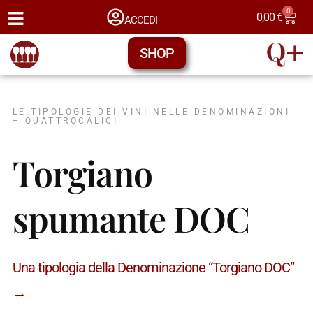
0
0,00
€
ACCEDI
SHOP
LE TIPOLOGIE DEI VINI NELLE DENOMINAZIONI
– QUATTROCALICI
Torgiano
spumante DOC
Una tipologia della Denominazione “Torgiano DOC”
→