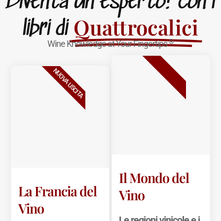
Diventa un esperto! con i
Quattrocalici
libri di
®
Wine Knowledge at Your Fingertips
BESTSELLER
NUOVA USCITA
Il Mondo del
La Francia del
Vino
Vino
Le regioni vinicole e i