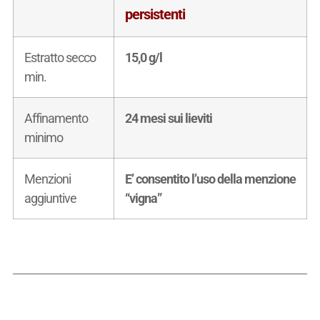
persistenti
Estratto secco
15,0 g/l
min.
Affinamento
24 mesi sui lieviti
minimo
Menzioni
E’ consentito l’uso della menzione
aggiuntive
“vigna”