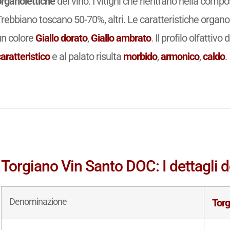
organolettiche
del vino. I vitigni che rientrano nella comp
rebbiano toscano 50-70%, altri. Le caratteristiche organo
un colore
Giallo dorato
,
Giallo ambrato
. Il profilo olfattivo
aratteristico
e al palato risulta
morbido
,
armonico
,
caldo
.
Torgiano Vin Santo DOC: I dettagli d
Denominazione
Tor