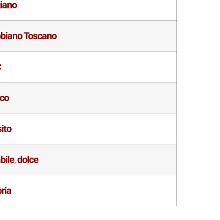
iano
bbiano Toscano
C
nco
ito
bile
dolce
,
ria