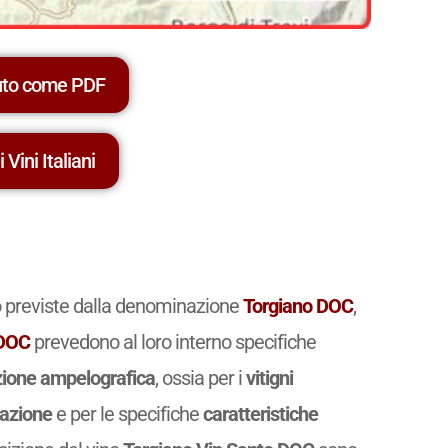
uto come PDF
 Vini Italiani
no previste dalla denominazione
Torgiano DOC
,
DOC
prevedono al loro interno specifiche
ione ampelografica
, ossia per i
vitigni
cazione
e per le specifiche
caratteristiche