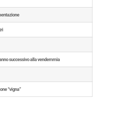
rmentazione
ri
 anno successivo alla vendemmia
ione “vigna”