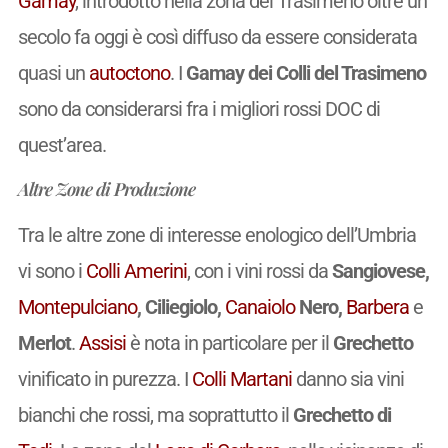
Gamay
, introdotto nella zona del Trasimeno oltre un
secolo fa oggi è così diffuso da essere considerata
quasi un
autoctono
. I
Gamay dei Colli del Trasimeno
sono da considerarsi fra i migliori rossi DOC di
quest’area.
Altre Zone di Produzione
Tra le altre zone di interesse enologico dell’Umbria
vi sono i
Colli Amerini
, con i vini rossi da
Sangiovese,
Montepulciano
, Ciliegiolo,
Canaiolo
Nero,
Barbera
e
Merlot
.
Assisi
è nota in particolare per il
Grechetto
vinificato in purezza. I
Colli Martani
danno sia vini
bianchi che rossi, ma soprattutto il
Grechetto di