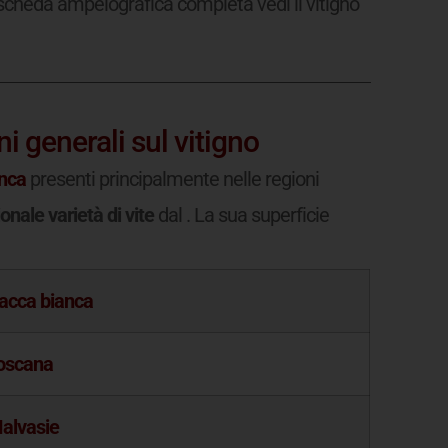
 scheda ampelografica completa vedi il vitigno
i generali sul vitigno
nca
presenti principalmente nelle regioni
nale varietà di vite
dal
. La sua superficie
acca bianca
oscana
alvasie