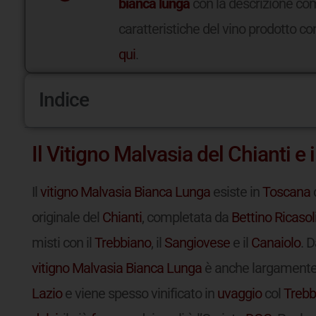
bianca lunga
con la descrizione comp
caratteristiche del vino prodotto con
qui
.
Indice
Il Vitigno Malvasia del Chianti e i
Il
vitigno
Malvasia Bianca Lunga
esiste in
Toscana
d
originale del
Chianti
, completata da
Bettino Ricasol
misti con il
Trebbiano
, il
Sangiovese
e il
Canaiolo
. D
vitigno
Malvasia Bianca Lunga
è anche largamente 
Lazio
e viene spesso vinificato in
uvaggio
col
Trebb