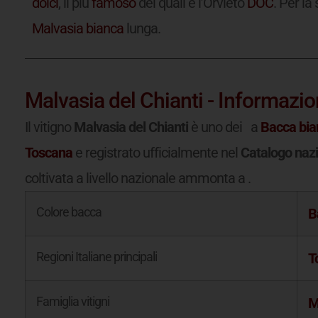
dolci
, il più
famoso
dei quali è l’Orvieto
DOC
. Per la
Malvasia bianca
lunga.
Malvasia del Chianti - Informazion
Il vitigno
Malvasia del Chianti
è uno dei a
Bacca bia
Toscana
e registrato ufficialmente nel
Catalogo nazio
coltivata a livello nazionale ammonta a
.
Colore bacca
B
Regioni Italiane principali
T
Famiglia vitigni
M