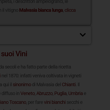
leta, i descrittori ampelografici, le
 il vitigno
Malvasia bianca lunga
,
clicca
 suoi Vini
a secoli e ha fatto parte della ricetta
i
nel 1870: infatti veniva coltivata in vigneti
a qui il
sinonimo
di Malvasia del
Chianti
. Il
diffuso in
Veneto
,
Abruzzo
,
Puglia
,
Umbria
e
iano Toscano
, per fare
vini
bianchi
secchi e