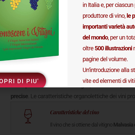
in Italia e, per ciascu
produttore di vino,
le p
Caratteristiche dell'acino
importanti varietà au
Il vitigno
Malvasia del Chianti
ha ac
del mondo
, per un tot
oltre
500 illustrazioni
n
pagine del volume.
Un’introduzione alla st
Malvasia del Chianti - Caratterist
vite ed elementi di vit
OPRI DI PIU'
Il
vino
prodotto da ciascun
vitigno
, vinificato in pur
ed ampelografia com
precise
. Le caratteristiche organolettiche dei vini pro
l’opera.
Caratteristiche del vino
Il vino che si ottiene dal vitigno
Malvasia 