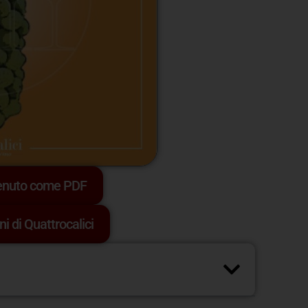
tenuto come PDF
ni di Quattrocalici