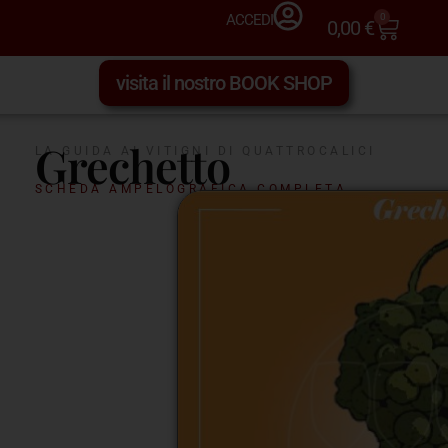
0
ACCEDI
0,00
€
visita il nostro BOOK SHOP
Grechetto
LA GUIDA AI VITIGNI DI QUATTROCALICI
SCHEDA AMPELOGRAFICA COMPLETA