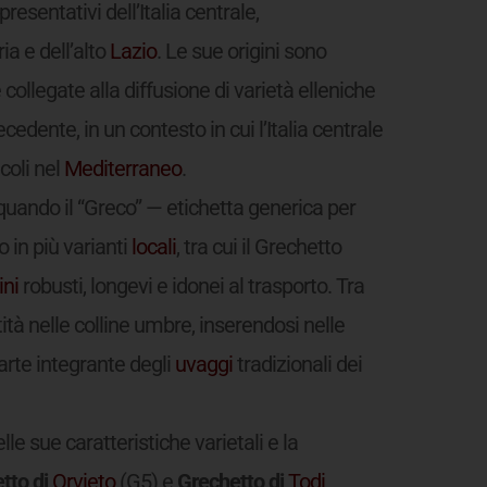
presentativi dell’Italia centrale,
ia e dell’alto
Lazio
. Le sue origini sono
ollegate alla diffusione di varietà elleniche
edente, in un contesto in cui l’Italia centrale
coli nel
Mediterraneo
.
 quando il “Greco” — etichetta generica per
o in più varianti
locali
, tra cui il Grechetto
ini
robusti, longevi e idonei al trasporto. Tra
ità nelle colline umbre, inserendosi nelle
rte integrante degli
uvaggi
tradizionali dei
le sue caratteristiche varietali e la
tto di
Orvieto
(G5) e
Grechetto di
Todi