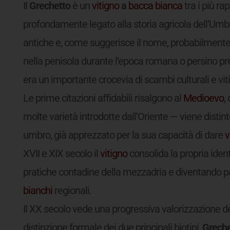
Il
Grechetto
è un
vitigno
a
bacca bianca
tra i più rap
profondamente legato alla storia agricola dell’Umbr
antiche e, come suggerisce il nome, probabilmente c
nella penisola durante l’epoca romana o persino prec
era un importante crocevia di scambi culturali e viti
Le prime citazioni affidabili risalgono al
Medioevo
,
molte varietà introdotte dall’Oriente — viene distint
umbro, già apprezzato per la sua capacità di dare
v
XVII e XIX secolo il
vitigno
consolida la propria ident
pratiche contadine della mezzadria e diventando pa
bianchi
regionali.
Il XX secolo vede una progressiva valorizzazione del
distinzione formale dei due principali biotipi,
Greche