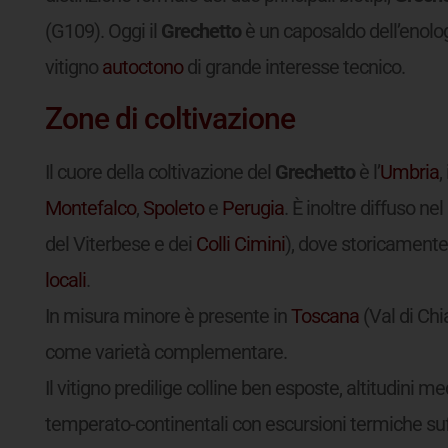
(G109). Oggi il
Grechetto
è un caposaldo dell’enolog
vitigno
autoctono
di grande interesse tecnico.
Zone di coltivazione
Il cuore della coltivazione del
Grechetto
è l’
Umbria
,
Montefalco
,
Spoleto
e
Perugia
. È inoltre diffuso nel
del Viterbese e dei
Colli Cimini
), dove storicamente 
locali
.
In misura minore è presente in
Toscana
(Val di Chi
come varietà complementare.
Il vitigno predilige colline ben esposte, altitudini me
temperato-continentali con escursioni termiche suff