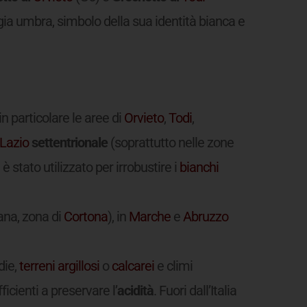
ia umbra, simbolo della sua identità bianca e
 in particolare le aree di
Orvieto
,
Todi
,
Lazio
settentrionale
(soprattutto nelle zone
è stato utilizzato per irrobustire i
bianchi
ana, zona di
Cortona
), in
Marche
e
Abruzzo
die,
terreni argillosi
o
calcarei
e climi
icienti a preservare l’
acidità
. Fuori dall’Italia