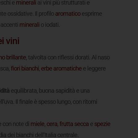
eschi e
minerali
ai vini più strutturati e
e ossidative. Il profilo
aromatico
esprime
 accenti
minerali
o iodati.
i vini
ino
brillante
, talvolta con riflessi dorati. Al naso
sca,
fiori bianchi
,
erbe aromatiche
e leggere
idità
equilibrata, buona sapidità e una
l’uva. Il finale è spesso lungo, con ritorni
 con note di
miele
,
cera
,
frutta secca
e
spezie
a dei bianchi dell’Italia centrale.