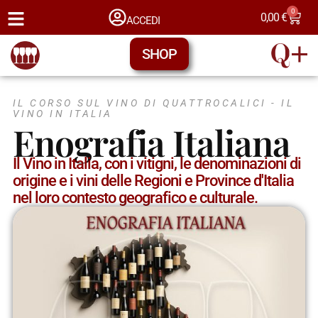
0
0,00
€
ACCEDI
SHOP
IL CORSO SUL VINO DI QUATTROCALICI -
IL
VINO IN ITALIA
Enografia Italiana
Il Vino in Italia, con i vitigni, le denominazioni di
origine e i vini delle Regioni e Province d'Italia
nel loro contesto geografico e culturale.