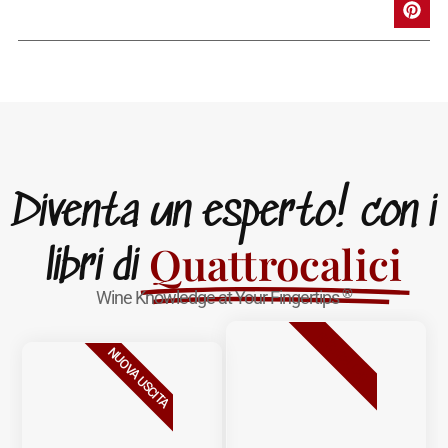
Diventa un esperto! con i
Quattrocalici
libri di
®
Wine Knowledge at Your Fingertips
BESTSELLER
NUOVA USCITA