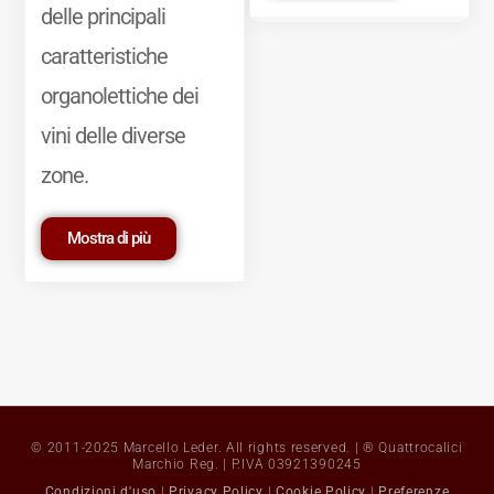
delle principali
caratteristiche
organolettiche dei
vini delle diverse
zone.
Mostra di più
© 2011-2025 Marcello Leder. All rights reserved. | ® Quattrocalici
Marchio Reg. | P.IVA 03921390245
Condizioni d'uso
|
Privacy Policy
|
Cookie Policy
|
Preferenze