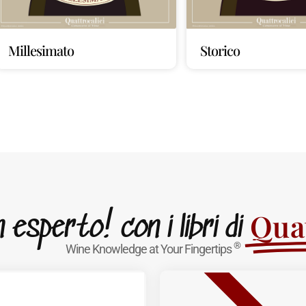
Millesimato
Storico
Quat
esperto! con i libri di
®
Wine Knowledge at Your Fingertips
BESTSELLER