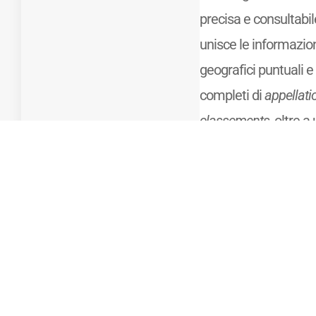
precisa e consultabile 
unisce le informazion
geografici puntuali e 
completi di
appellat
classements
, oltre a
principali caratteris
vini delle diverse zon
Mostra di più