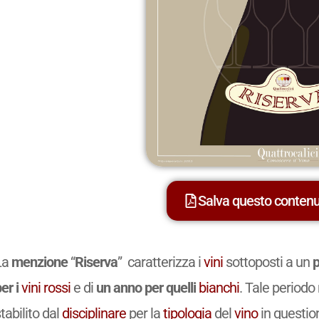
Salva questo conten
La
menzione
“
Riserva
” caratterizza i
vini
sottoposti a un
p
er i
vini
rossi
e di
un anno per quelli
bianchi
. Tale period
tabilito dal
disciplinare
per la
tipologia
del
vino
in questio