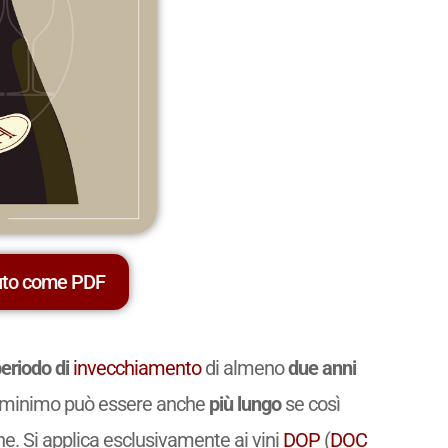
uto come PDF
eriodo di
invecchiamento
di almeno
due anni
o minimo può essere anche
più lungo
se così
ne. Si applica esclusivamente ai vini
DOP
(
DOC