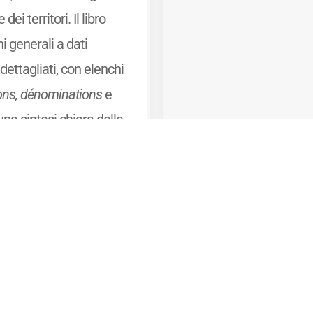
dei territori. Il libro
i generali a dati
dettagliati, con elenchi
ions, dénominations
e
 una sintesi chiara delle
tiche organolettiche dei
e.