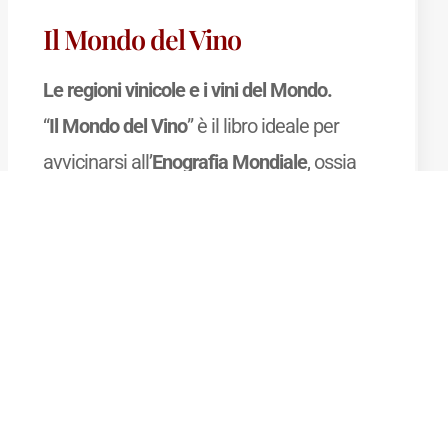
Il Mondo del Vino
Le regioni vinicole e i vini del Mondo.
“
Il Mondo del Vino
” è il libro ideale per
avvicinarsi all’
Enografia Mondiale
, ossia
alla Geografia del Vino nel Mondo, ed
approfondire la propria conoscenza delle
zone vinicole
dei paesi produttori di vino,
delle
denominazioni
, dei
vitigni
che vi si
coltivano e dei
vini
che vi si producono.
Mostra di più