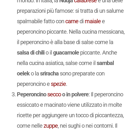
mondo. In Italia, la
Nduja
calabrese
è una delle
preparazioni più famose: si tratta di un salume
spalmabile fatto con
carne
di
maiale
e
peperoncino piccante. Nella cucina messicana,
il peperoncino è alla base di salse come la
salsa di chili
o il
guacamole
piccante. Anche
nella cucina asiatica, salse come il
sambal
oelek
o la
sriracha
sono preparate con
peperoncino e
spezie
.
Peperoncino
secco
o in polvere
: Il peperoncino
essiccato e macinato viene utilizzato in molte
ricette per aggiungere un tocco di piccantezza,
come nelle
zuppe
, nei sughi o nei contorni. Il