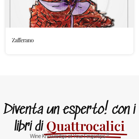
Zafferano
Diventa un esperto! con i
Quattrocalici
libri di
®
Wine Knowledge at Your Fingertips