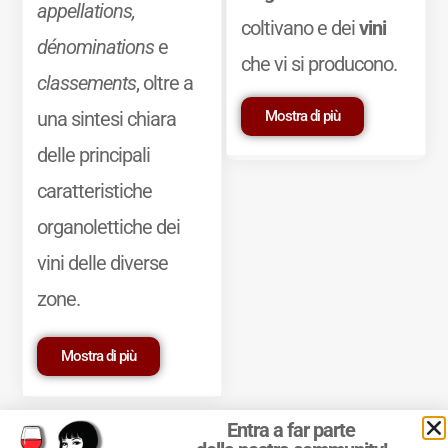
appellations,
coltivano e dei
vini
dénominations
e
che vi si producono.
classements
, oltre a
Mostra di più
una sintesi chiara
delle principali
caratteristiche
organolettiche dei
vini delle diverse
zone.
Mostra di più
Entra a far parte