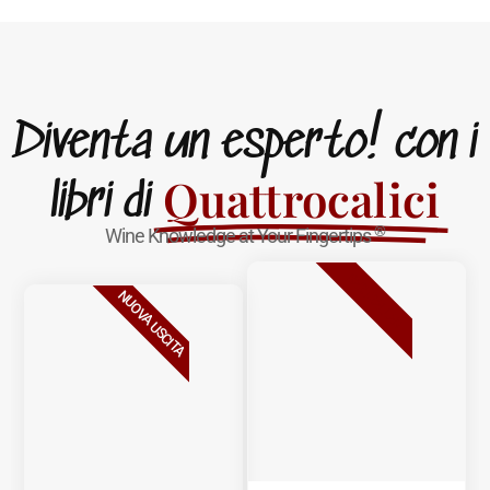
Diventa un esperto! con i
Quattrocalici
libri di
®
Wine Knowledge at Your Fingertips
BESTSELLER
NUOVA USCITA