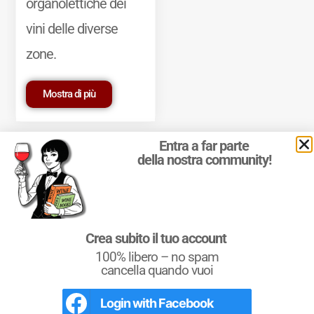
organolettiche dei
vini delle diverse
zone.
Mostra di più
Entra a far parte
della nostra community!
© 2011-2025 Marcello Leder. All rights reserved. | ® Quattrocalici
Crea subito il tuo account
Marchio Reg. | P.IVA 03921390245
100% libero – no spam
Condizioni d'uso
|
Privacy Policy
|
Cookie Policy
|
Preferenze
cookie
cancella quando vuoi
Login with
Facebook
L'Italia del Vino