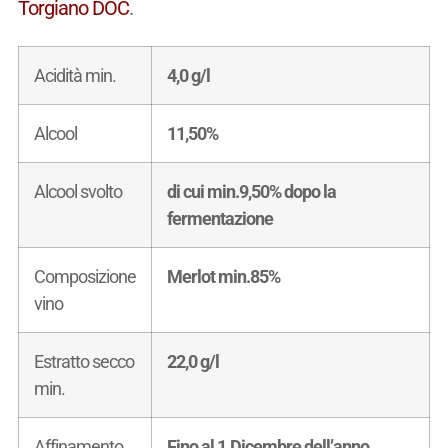
Torgiano DOC
.
Acidità min.
4,0 g/l
Alcool
11,50%
Alcool svolto
di cui min.9,50% dopo la
fermentazione
Composizione
Merlot min.85%
vino
Estratto secco
22,0 g/l
min.
Affinamento
Fino al 1.Dicembre dell’anno