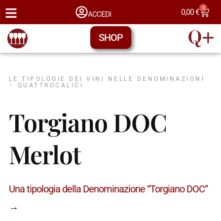
0
0,00
€
ACCEDI
SHOP
LE TIPOLOGIE DEI VINI NELLE DENOMINAZIONI
– QUATTROCALICI
Torgiano DOC
Merlot
Una tipologia della Denominazione “Torgiano DOC”
→