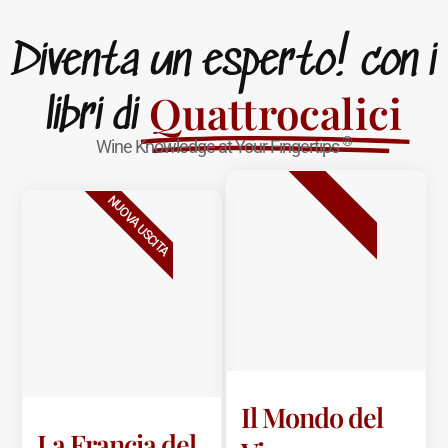
Diventa un esperto! con i
Quattrocalici
libri di
®
Wine Knowledge at Your Fingertips
BESTSELLER
NUOVA USCITA
Il Mondo del
La Francia del