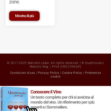
zone.
Mostra di più
© 2011-2025 Marcello Leder. All rights reserved. | ® Quattrocalici
Marchio Reg. | P.IVA 03921390245
Condizioni d'uso
|
Privacy Policy
|
Cookie Policy
|
Preferenze
cookie
Conoscere il Vino
Un testo completo per chi si avvicina al
mondo del vino. Un riferimento per i più
esperti e i Sommeliers.