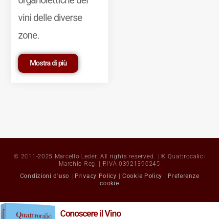
organolettiche dei
vini delle diverse
zone.
Mostra di più
© 2011-2025 Marcello Leder. All rights reserved. | ® Quattrocalici
Marchio Reg. | P.IVA 03921390245
Condizioni d'uso
|
Privacy Policy
|
Cookie Policy
|
Preferenze
cookie
Conoscere il Vino