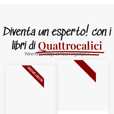
Diventa un esperto! con i
Quattrocalici
libri di
®
Wine Knowledge at Your Fingertips
BESTSELLER
NUOVA USCITA