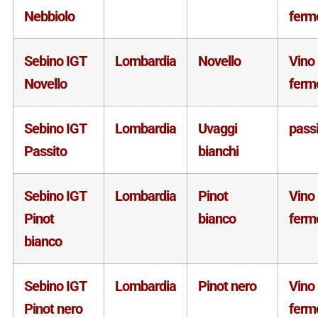
Nebbiolo
ferm
Sebino IGT
Lombardia
Novello
Vino
Novello
ferm
Sebino IGT
Lombardia
Uvaggi
pass
Passito
bianchi
Sebino IGT
Lombardia
Pinot
Vino
Pinot
bianco
ferm
bianco
Sebino IGT
Lombardia
Pinot nero
Vino
Pinot nero
ferm