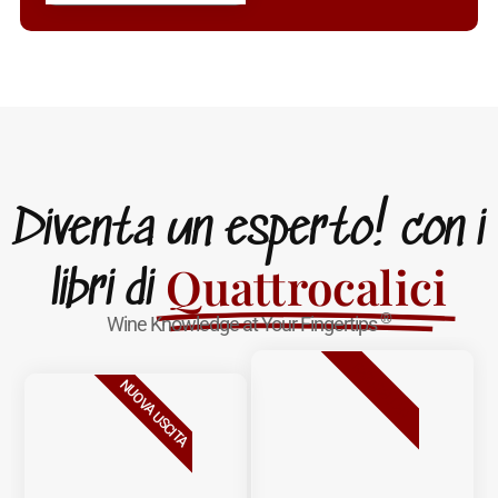
Diventa un esperto! con i
Quattrocalici
libri di
®
Wine Knowledge at Your Fingertips
BESTSELLER
NUOVA USCITA