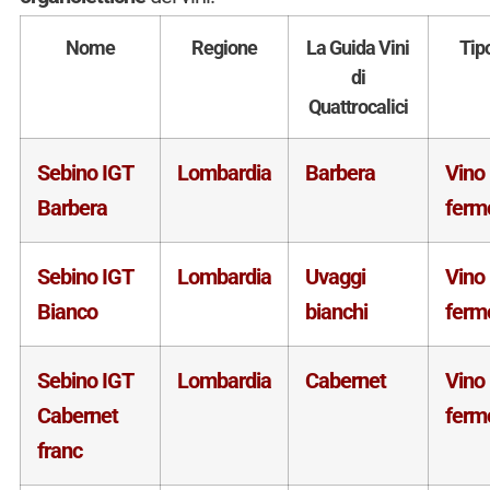
Nome
Regione
La Guida Vini
Tip
di
Quattrocalici
Sebino IGT
Lombardia
Barbera
Vino
Barbera
ferm
Sebino IGT
Lombardia
Uvaggi
Vino
Bianco
bianchi
ferm
Sebino IGT
Lombardia
Cabernet
Vino
Cabernet
ferm
franc