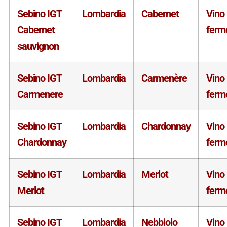
Sebino IGT
Lombardia
Cabernet
Vino
Cabernet
ferm
sauvignon
Sebino IGT
Lombardia
Carmenère
Vino
Carmenere
ferm
Sebino IGT
Lombardia
Chardonnay
Vino
Chardonnay
ferm
Sebino IGT
Lombardia
Merlot
Vino
Merlot
ferm
Sebino IGT
Lombardia
Nebbiolo
Vino