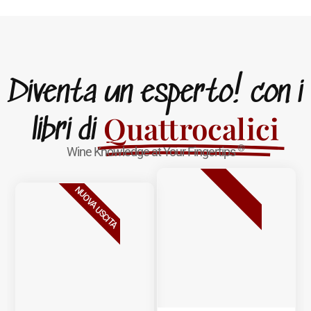
Diventa un esperto! con i
Quattrocalici
libri di
®
Wine Knowledge at Your Fingertips
BESTSELLER
NUOVA USCITA