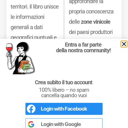
approfondire la
territori. Il libro unisce
propria conoscenza
le informazioni
delle
zone vinicole
generali a dati
dei paesi produttori
geografici puntuali e
di vino, delle
Entra a far parte
dettagliati, con
della nostra community!
denominazioni
, dei
elenchi completi di
vitigni
che vi si
appellations,
coltivano e dei
vini
dénominations
e
Crea subito il tuo account
che vi si producono.
classements
, oltre a
100% libero – no spam
cancella quando vuoi
Mostra di più
una sintesi chiara
Login with
Facebook
delle principali
L'Italia del Vino
Nel libro le
Regioni del Vino d’Italia
con
caratteristiche
tutte le
Denominazioni
, e le
cartine
Login with
Google