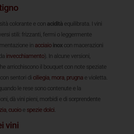
tigno
sità colorante e con
acidità
equilibrata. I vini
rsi stili: frizzanti, fermi o leggermente
rmentazione in
acciaio
inox
con macerazioni
 da
invecchiamento
). In alcune versioni,
che arricchiscono il bouquet con note speziate
, con sentori di
ciliegia
,
mora
,
prugna
e violetta.
 quando le rese sono contenute e la
ni, dà vini pieni, morbidi e di sorprendente
izia
,
cuoio
e
spezie
dolci
.
i vini