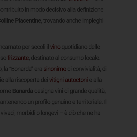
ontribuito in modo decisivo alla definizione
olline Piacentine
, trovando anche impieghi
ncarnato per secoli il
vino
quotidiano delle
sso
frizzante
, destinato al consumo locale.
, la “Bonarda” era
sinonimo
di convivialità, di
e alla riscoperta dei
vitigni
autoctoni
e alla
l nome
Bonarda
designa vini di grande qualità,
tenendo un profilo genuino e territoriale. Il
vivaci, morbidi o longevi – è ciò che ne ha