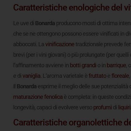
Caratteristiche enologiche del vi
Le uve di
Bonarda
producono mosti di ottima inten
che se ne ottengono possono essere vinificati in dive
abboccati. La
vinificazione
tradizionale prevede fe
brevi (per i vini giovani) o più prolungate (per quelli
l’affinamento avviene in
botti grandi
o in
barrique
, 
e di
vaniglia
. L’aroma varietale è
fruttato
e
floreale
Il
Bonarda
esprime il meglio delle sue potenzialità
maturazione
fenolica
è completa: in queste condizio
longevità, capaci di evolvere verso
profumi
di
liquir
Caratteristiche organolettiche de