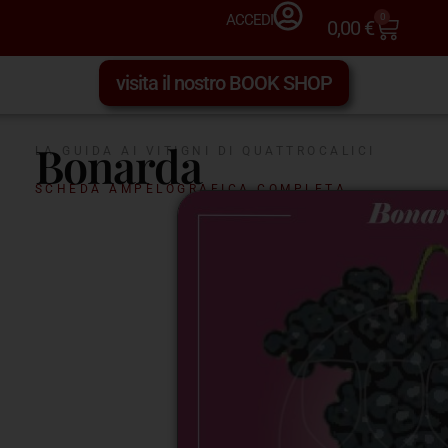
0
ACCEDI
0,00
€
visita il nostro BOOK SHOP
Bonarda
LA GUIDA AI VITIGNI DI QUATTROCALICI
SCHEDA AMPELOGRAFICA COMPLETA