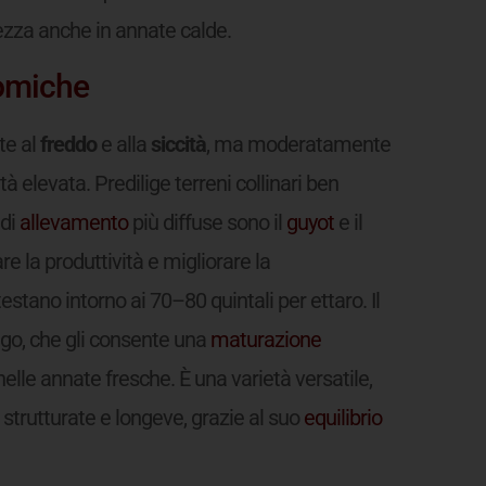
zza anche in annate calde.
nomiche
te al
freddo
e alla
siccità
, ma moderatamente
tà elevata. Predilige terreni collinari ben
 di
allevamento
più diffuse sono il
guyot
e il
re la produttività e migliorare la
estano intorno ai 70–80 quintali per ettaro. Il
ungo, che gli consente una
maturazione
le annate fresche. È una varietà versatile,
iù strutturate e longeve, grazie al suo
equilibrio