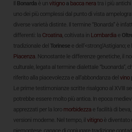
Il
Bonarda
è un
vitigno
a
bacca nera
tra i più antich
uno dei più complessi dal punto di vista ampelogr
diverse varietà distinte. Il termine “Bonarda” è infa
differenti: la
Croatina
, coltivata in
Lombardia
e
Oltr
tradizionale del
Torinese
e dell’<strong’Astigiano; e 
Piacenza
. Nonostante le differenze genetiche, il 
culturale, legata al termine dialettale “buonarda”, 
riferito alla piacevolezza e all’abbondanza del
vino
Le prime testimonianze scritte risalgono al XVIII s
potrebbe essere molto più antica. In epoca mediev
apprezzati per la loro
morbidezza
e facilità di beva
versioni moderne. Nel tempo, il
vitigno
è diventato
piemontese, capace di coniugare tradizione contadin