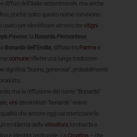
i e diffusi dell’Italia settentrionale, ma anche
afico, poiché sotto questo nome convivono
tti usato per identificare almeno tre
vitigni
epò Pavese
; la
Bonarda Piemontese
,
la
Bonarda dell’Emilia
, diffusa tra
Parma
e
nome
comune
riflette una lunga tradizione
che significa “buona, generosa”, probabilmente
prodotto.
ecolo, ma la diffusione del nome “Bonarda”
ale,
vini
denominati “bonarde” erano
, qualità che ancora oggi caratterizzano le
 un emblema della
viticoltura
lombarda e
a e identità territoriale. La
Croatina
– che