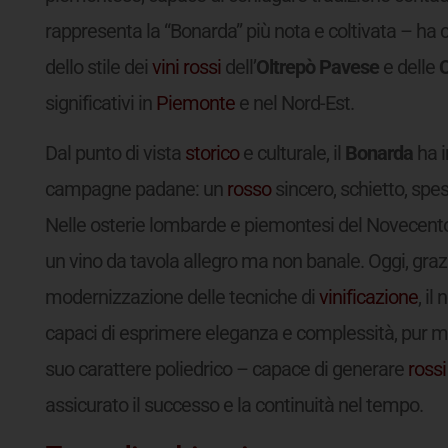
rappresenta la “Bonarda” più nota e coltivata – ha c
dello stile dei
vini
rossi
dell’
Oltrepò Pavese
e delle
C
significativi in
Piemonte
e nel Nord-Est.
Dal punto di vista
storico
e culturale, il
Bonarda
ha i
campagne padane: un
rosso
sincero, schietto, spe
Nelle osterie lombarde e piemontesi del Novecento
un vino da tavola allegro ma non banale. Oggi, grazi
modernizzazione delle tecniche di
vinificazione
, i
capaci di esprimere eleganza e complessità, pur man
suo carattere poliedrico – capace di generare
rossi
assicurato il successo e la continuità nel tempo.