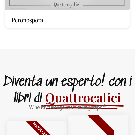
Peronospora
Diventa un esperto! con i
Quattrocalici
libri di
®
Wine Knowledge at Your Fingertips
BESTSELLER
NUOVA USCITA