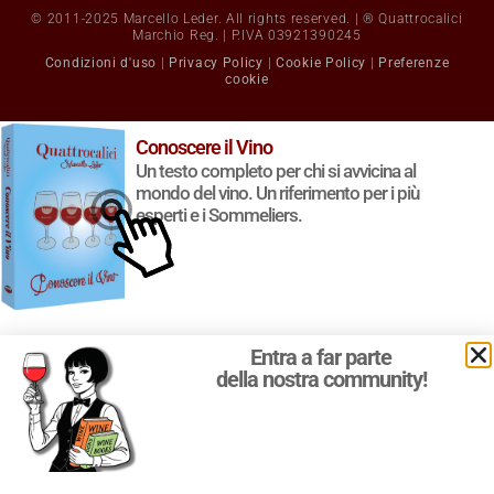
© 2011-2025 Marcello Leder. All rights reserved. | ® Quattrocalici
Marchio Reg. | P.IVA 03921390245
Condizioni d'uso
|
Privacy Policy
|
Cookie Policy
|
Preferenze
cookie
Conoscere il Vino
Un testo completo per chi si avvicina al
mondo del vino. Un riferimento per i più
esperti e i Sommeliers.
Entra a far parte
della nostra community!