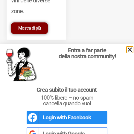
vini delle diverse
zone.
Mostra di più
Entra a far parte
della nostra community!
© 2011-2025 Marcello Leder. All rights reserved. | ® Quattrocalici
Crea subito il tuo account
Marchio Reg. | P.IVA 03921390245
100% libero – no spam
Condizioni d'uso
|
Privacy Policy
|
Cookie Policy
|
Preferenze
cookie
cancella quando vuoi
Login with
Facebook
Conoscere il Vino
Un testo completo per chi si avvicina al
mondo del vino. Un riferimento per i più
Login with
Google